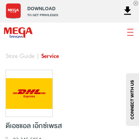
DOWNLOAD
TO GET PRIVILEGES
Store Guide
|
Service
ธนาคาร
ร้านอาหาร
เอ็นเตอร์เทนเม้นท์
แฟชั่น
เครื่องประดับ
การตกแต่งบ้าน
แม่และเด็ก
ไลฟ์สไตล์
บริการ
เมกา สมาร์ท คิดส์
กีฬา
ซูเปอร์มาร์เก็ต
แกดเจ็ตและเทคโนโลยี
สุขภาพและความงาม
CONNECT WITH US
ดีเอชแอล เอ๊กซ์เพรส
แฟชั่น
@Megabangna