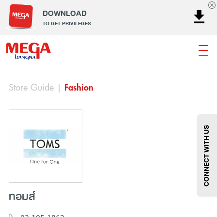
DOWNLOAD
TO GET PRIVILEGES
Store Guide
|
Fashion
ธนาคาร
ร้านอาหาร
เอ็นเตอร์เทนเม้นท์
แฟชั่น
เครื่องประดับ
การตกแต่งบ้าน
แม่และเด็ก
ไลฟ์สไตล์
บริการ
เมกา สมาร์ท คิดส์
กีฬา
ซูเปอร์มาร์เก็ต
แกดเจ็ตและเทคโนโลยี
สุขภาพและความงาม
CONNECT WITH US
ทอมส์
แฟชั่น
@Megabangna