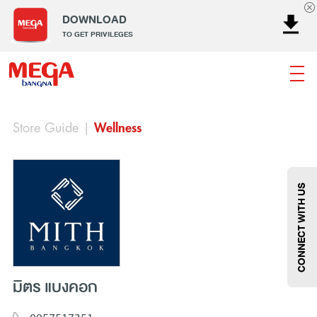
DOWNLOAD
TO GET PRIVILEGES
Store Guide
|
Wellness
ธนาคาร
ร้านอาหาร
เอ็นเตอร์เทนเม้นท์
แฟชั่น
เครื่องประดับ
การตกแต่งบ้าน
แม่และเด็ก
ไลฟ์สไตล์
บริการ
เมกา สมาร์ท คิดส์
กีฬา
ซูเปอร์มาร์เก็ต
แกดเจ็ตและเทคโนโลยี
สุขภาพและความงาม
CONNECT WITH US
มิตร แบงคอก
แฟชั่น
@Megabangna