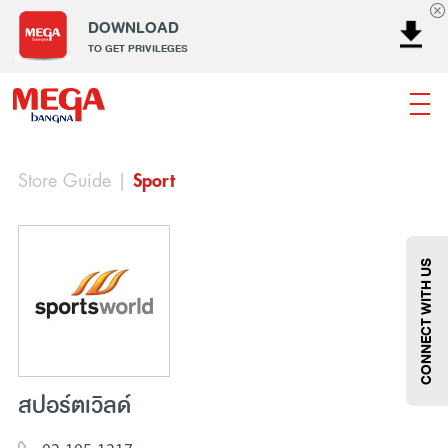
DOWNLOAD
TO GET PRIVILEGES
Store Guide
|
Sport
ธนาคาร
ร้านอาหาร
เอ็นเตอร์เทนเม้นท์
แฟชั่น
เครื่องประดับ
การตกแต่งบ้าน
แม่และเด็ก
ไลฟ์สไตล์
บริการ
เมกา สมาร์ท คิดส์
กีฬา
ซูเปอร์มาร์เก็ต
แกดเจ็ตและเทคโนโลยี
สุขภาพและความงาม
CONNECT WITH US
สปอร์ตเวิลด์
แฟชั่น
@Megabangna