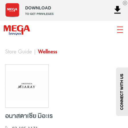
DOWNLOAD
TO GET PRIVILEGES
Store Guide
|
Wellness
ธนาคาร
ร้านอาหาร
เอ็นเตอร์เทนเม้นท์
แฟชั่น
เครื่องประดับ
การตกแต่งบ้าน
แม่และเด็ก
ไลฟ์สไตล์
บริการ
เมกา สมาร์ท คิดส์
กีฬา
ซูเปอร์มาร์เก็ต
แกดเจ็ตและเทคโนโลยี
สุขภาพและความงาม
CONNECT WITH US
อนาสตาเซีย มิอะเร
แฟชั่น
@Megabangna