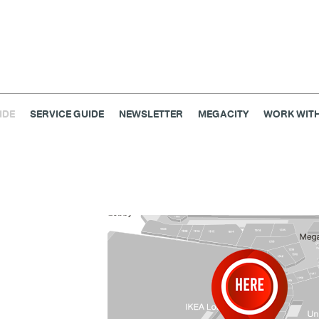
IDE
SERVICE GUIDE
NEWSLETTER
MEGACITY
WORK WITH
เครื่องประดับ
การตกแต่งบ้าน
แม่และเด็ก
ไลฟ์สไตล์
แกดเจ็ตและเทคโนโลยี
สุขภาพและความงาม
แฟชั่น
@Megabangna