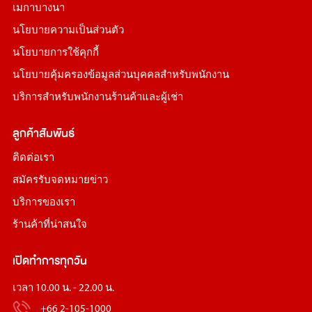
เมกาบางนา
นโยบายความเป็นส่วนตัว
นโยบายการใช้คุกกี้
นโยบายคุ้มครองข้อมูลส่วนบุคคลสำหรับพนักงาน
บริการสำหรับพนักงานร้านค้าและผู้เช่า
ลูกค้าสัมพันธ์
ติดต่อเรา
สมัครรับจดหมายข่าว
บริการของเรา
ร้านค้าที่น่าสนใจ
เปิดทำการทุกวัน
เวลา 10.00 น. - 22.00 น.
+66 2-105-1000