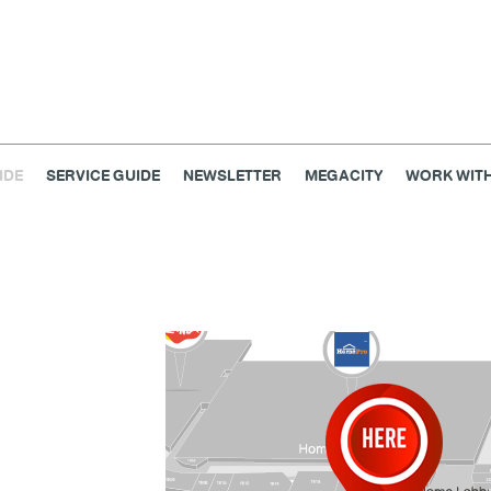
IDE
SERVICE GUIDE
NEWSLETTER
MEGACITY
WORK WITH
เครื่องประดับ
การตกแต่งบ้าน
แม่และเด็ก
ไลฟ์สไตล์
แกดเจ็ตและเทคโนโลยี
สุขภาพและความงาม
แฟชั่น
@Megabangna