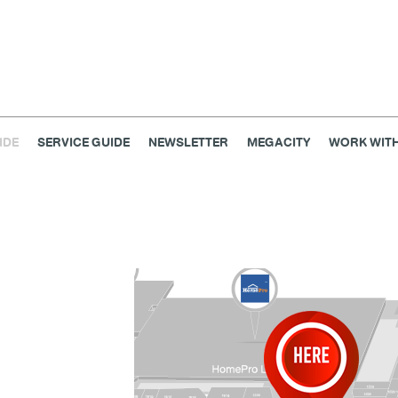
IDE
SERVICE GUIDE
NEWSLETTER
MEGACITY
WORK WITH
เครื่องประดับ
การตกแต่งบ้าน
แม่และเด็ก
ไลฟ์สไตล์
แกดเจ็ตและเทคโนโลยี
สุขภาพและความงาม
แฟชั่น
@Megabangna