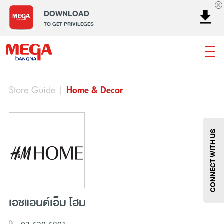
DOWNLOAD
TO GET PRIVILEGES
Store Guide
|
Home & Decor
ธนาคาร
ร้านอาหาร
เอ็นเตอร์เทนเม้นท์
แฟชั่น
เครื่องประดับ
การตกแต่งบ้าน
แม่และเด็ก
ไลฟ์สไตล์
บริการ
เมกา สมาร์ท คิดส์
กีฬา
ซูเปอร์มาร์เก็ต
แกดเจ็ตและเทคโนโลยี
สุขภาพและความงาม
CONNECT WITH US
เอชแอนด์เอ็ม โฮม
แฟชั่น
@Megabangna