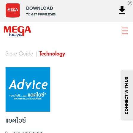
DOWNLOAD
TO GET PRIVILEGES
Store Guide
|
Technology
ธนาคาร
ร้านอาหาร
เอ็นเตอร์เทนเม้นท์
แฟชั่น
เครื่องประดับ
การตกแต่งบ้าน
แม่และเด็ก
ไลฟ์สไตล์
บริการ
เมกา สมาร์ท คิดส์
กีฬา
ซูเปอร์มาร์เก็ต
แกดเจ็ตและเทคโนโลยี
สุขภาพและความงาม
CONNECT WITH US
แอดไวซ์
แฟชั่น
@Megabangna