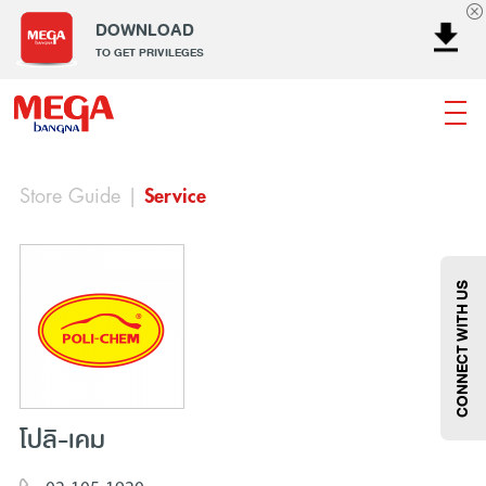
DOWNLOAD
TO GET PRIVILEGES
Store Guide
|
Service
ธนาคาร
ร้านอาหาร
เอ็นเตอร์เทนเม้นท์
แฟชั่น
เครื่องประดับ
การตกแต่งบ้าน
แม่และเด็ก
ไลฟ์สไตล์
บริการ
เมกา สมาร์ท คิดส์
กีฬา
ซูเปอร์มาร์เก็ต
แกดเจ็ตและเทคโนโลยี
สุขภาพและความงาม
CONNECT WITH US
โปลิ-เคม
แฟชั่น
@Megabangna