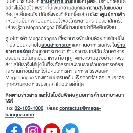
ร้านอาหาร ใกล้
นั้นสามารถมองหา
ฉันและมุ่งตรงไปร้านที่ชอบได้
อย่างไม่ลังเลใจ เพราะที่นี่เพิ่มความสนุกและความสุขในแบบอิ่ม
ศูนย์การค้า
ท้องและอิ่มเอมใจไปกับสิ่งของที่เลือกซื้อแล้ว หวังว่า
แห่งนี้คงเป็นที่พักผ่อนหย่อนใจของใครหลายคน ลองมาสักครั้ง
แล้วจะรู้ว่า Megabangna มีสิ่งที่น่าสนใจกว่าที่คิดอีกเพียบ!
ศูนย์การค้า Megabangna เชื่อว่าการพักผ่อนด้วยการช้อปปิ้ง
สวนสาธารณะ
ร้าน
เที่ยว ผ่อนคลายใน
และทานอาหารเลิศรสใน
อาหารอร่อย
ร้านอาหารบางนา ร้านอาหาร ใกล้ฉัน ร้านอาหาร
อร่อยแถวนี้ในทุกมื้ออาหาร คือ กุญแจแห่งความสุขอย่างแท้จริง
ส่งผลให้เราจึงได้มุ่งมั่นที่จะคัดสรรและรวบรวมร้านอาหารอร่อย
และร้านค้าชั้นนำมาไว้ในศูนย์การค้าและห้างสรรพสินค้า
Megabangna ของเราแบบครบครัน เพื่อการช่วยตอบสนองต่อ
ทุกความต้องการของลูกค้าได้อย่างดีที่สุด
ติดตามข่าวสาร และโปรโมชั่นพิเศษศูนย์การค้าเมกาบางนา
ได้ที่
02-105-1000
contactus@mega-
โทร:
| อีเมล:
bangna.com