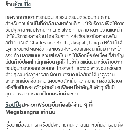
ร้าน
ช้อปปิ้ง
หลังจากทานอาหารกันอิ่มแล้วเริ่มเตรียมตัวช้อปกันได้เลย
สำหรับสายช้อปปิ้งที่กำลังมองหาร้านดี ๆ น่าใช้บริการ เพื่อให้การ
ช้อปจุใจและตอบโจทย์ทุก Life style ที่ เมกาบางนา มีร้านแนะนำ
น่าใช้บริการหลายร้าน โดยเริ่มจากแหล่งช้อปเอาใจสายแฟชั่น
อย่างแบรนด์ Charles and Keith , Jaspal , Uniqlo หรือแม้แต่
Lyn around ฯลฯซึ่งแต่ละแบรนด์จะมีคอลเลคชัน เสื้อผ้า กระเป๋า
รองเท้า หลายแบบหลายสไตล์ใหม่ ๆ ให้เลือกซื้อต่อเนื่อง ที่สำคัญ
มีสินค้าอัปเดตใหม่ทุกเดือน ดูดีได้ไม่ซ้ำใครแน่นอน หรือถ้าอยาก
ช้อปอุปกรณ์อิเล็กทรอนิกส์ โทรศัพท์ Laptop ข้าวของเครื่องใช้
ต่าง ๆ รวมถึงอาหารสด ผักนานาชนิด เนื้อสัตว์ได้มาตรฐาน
สามารถเลือกซื้อได้ที่นี่ โดยมีของให้เลือกมากมาย ทั้งซื้อไปใช้เอง
หรือซื้อเป็นของขวัญสำหรับคนพิเศษ ที่สำคัญสินค้าทุกชิ้นมี
คุณภาพดีแถมราคาเป็นมิตรอีกต่างหาก
ช้อปปิ้ง
สะดวกพร้อมอิ่มท้องได้ง่าย ๆ ที่
Megabangna เท่านั้น
เชื่อว่าเมื่อจบภารกิจช้อปปิ้งหลายคนคงกลับมาหิวกันอีกรอบ ดัง