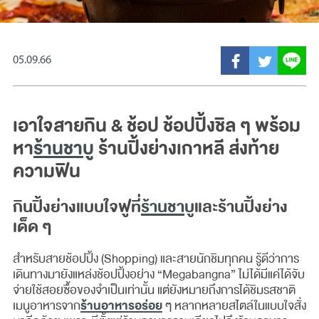
05.09.66
เอาใจสายกิน & ช้อป ช้อปปิ้งชิล ๆ พร้อม
หา
ร้านชาบู
ร้านปิ้งย่างเกาหลี ส่งท้าย
ความฟิน
กินปิ้งย่างแบบใจฟูที่
ร้านชาบู
และร้านปิ้งย่าง
เด็ด ๆ
สำหรับสายช้อปปิ้ง (Shopping) และสายนักชิมทุกคน รู้ดีว่าการ
เดินทางมายังแหล่งช้อปปิ้งอย่าง “Megabangna” ไม่ได้มีแค่ได้จับ
จ่ายใช้สอยซื้อของจำเป็นเท่านั้น แต่ยังหมายถึงการได้ชิมรสชาติ
ร้านอาหารอร่อย
เมนูอาหารจาก
ๆ หลากหลายสไตล์ในแบบใจสั่ง