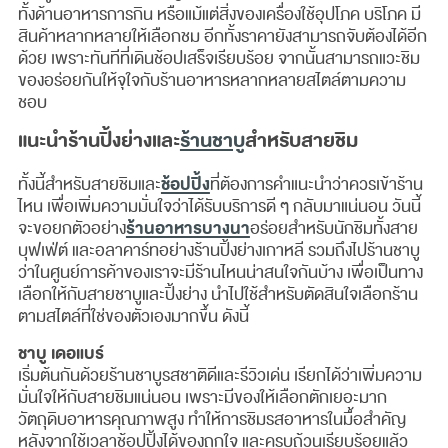
ทั้งด้านอาหารการกิน หรือแม้แต่สิ่งของเครื่องใช้อุปโภค บริโภค มี
สินค้าหลากหลายให้เลือกชม อีกทั้งราคายังสามารถจับต้องได้อีก
ด้วย เพราะทันทีที่เดินช้อปเสร็จเรียบร้อย จากนั้นสามารถแวะชิม
ของอร่อยกันให้จุใจกับร้านอาหารหลากหลายสไตล์ตามความ
ชอบ
แนะนำร้านปิ้งย่างและ
ร้านชาบู
สำหรับสายชิม
ช้อปปิ้ง
ทั้งนี้สำหรับสายชิมและ
ที่ต้องการคำแนะนำว่าควรเข้าร้าน
ไหน เพื่อเพิ่มความมั่นใจว่าได้รับบริการดี ๆ กลับมาแน่นอน วันนี้
ร้านอาหารบางนา
จะขอยกตัวอย่าง
อร่อยสำหรับนักชิมทั้งสาย
บุฟเฟ่ต์ และอลาคาร์ทอย่างร้านปิ้งย่างเกาหลี รวมถึงไปร้านชาบู
ว่าในศูนย์การค้าของเราจะมีร้านไหนน่าสนใจกันบ้าง เพื่อเป็นทาง
เลือกให้กับสายชาบูและปิ้งย่าง นำไปใช้สำหรับตัดสินใจเลือกร้าน
ตามสไตล์ที่ใช่ของตัวเองมากขึ้น ดังนี้
ชาบู เดอแบร์
เริ่มต้นกันด้วยร้านชาบูรสชาติดีและรีวิวเด่น เรียกได้ว่าเพิ่มความ
มั่นใจให้กับสายชิมแน่นอน เพราะมีของให้เลือกตักเยอะมาก
วัตถุดิบอาหารคุณภาพสูง ทำให้การชิมรสอาหารในมื้อสำคัญ
หลังจากใช้เวลาช้อปปิ้งได้ของถูกใจ และครบถ้วนเรียบร้อยแล้ว