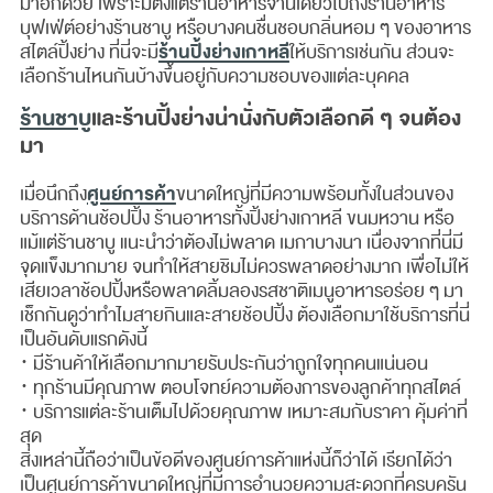
มาอีกด้วย เพราะมีตั้งแต่ร้านอาหารจานเดียวไปถึงร้านอาหาร
บุฟเฟ่ต์อย่างร้านชาบู หรือบางคนชื่นชอบกลิ่นหอม ๆ ของอาหาร
ร้านปิ้งย่างเกาหลี
สไตล์ปิ้งย่าง ที่นี่จะมี
ให้บริการเช่นกัน ส่วนจะ
เลือกร้านไหนกันบ้างขึ้นอยู่กับความชอบของแต่ละบุคคล
ร้านชาบู
และร้านปิ้งย่างน่านั่งกับตัวเลือกดี ๆ จนต้อง
มา
ศูนย์การค้า
เมื่อนึกถึง
ขนาดใหญ่ที่มีความพร้อมทั้งในส่วนของ
บริการด้านช้อปปิ้ง ร้านอาหารทั้งปิ้งย่างเกาหลี ขนมหวาน หรือ
แม้แต่ร้านชาบู แนะนำว่าต้องไม่พลาด เมกาบางนา เนื่องจากที่นี่มี
จุดแข็งมากมาย จนทำให้สายชิมไม่ควรพลาดอย่างมาก เพื่อไม่ให้
เสียเวลาช้อปปิ้งหรือพลาดลิ้มลองรสชาติเมนูอาหารอร่อย ๆ มา
เช็กกันดูว่าทำไมสายกินและสายช้อปปิ้ง ต้องเลือกมาใช้บริการที่นี่
เป็นอันดับแรกดังนี้
· มีร้านค้าให้เลือกมากมายรับประกันว่าถูกใจทุกคนแน่นอน
· ทุกร้านมีคุณภาพ ตอบโจทย์ความต้องการของลูกค้าทุกสไตล์
· บริการแต่ละร้านเต็มไปด้วยคุณภาพ เหมาะสมกับราคา คุ้มค่าที่
สุด
สิ่งเหล่านี้ถือว่าเป็นข้อดีของศูนย์การค้าแห่งนี้ก็ว่าได้ เรียกได้ว่า
เป็นศูนย์การค้าขนาดใหญ่ที่มีการอำนวยความสะดวกที่ครบครัน