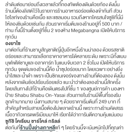
ลำดับต่อมาย่อมถึงเวลาแล้วที่กองทัพต้องเดินด้วยท้อง ดังนั้น
ร้านนี้ต้องลิสต์ไว้ในรายการร้านอาหารอร่อยต้องเข้าทันที ส่วน
ไฮไลท์ของร้านคือเนื้อ และแซลมอน รวมถึงหากใครสนใจซูชิที่นี่มี
ให้ลองชิมด้วยเช่นกัน ส่วนราคาเริ่มต้นของร้านอยู่ที่ 500 บาท /
ท่าน ทั้งนี้ร้านตั้งอยู่ที่ชั้น 2 ของห้าง Megabangna เปิดให้บริการ
ทุกวัน
องยาไซ
มาต่อกันที่ร้านชาบูสัญชาติญี่ปุ่นอีกหนึ่งร้านน่าลอง ด้วยรสชาติ
อร่อยและสามารถเลือกราคาอาหารได้หลายระดับ เพราะมีทั้งแบบ
บุฟเฟ่ต์ชาบูและอลาคาร์ท ในแบบจับเวลา 2 ชั่วโมง เปิดให้บริการ
ทุกวัน จุดเด่นของร้านนี้คือ น้ำซุปอร่อยมาก โดยเฉพาะอย่างยิ่ง
น้ำใสและน้ำดำ เพราะเป็นซิกเนเจอร์ของทางร้านที่ต้องลอง ดังนั้น
หลังจากเดินช้อปเรียบร้อยแล้ว แนะนำว่าต้องลองร้านนี้สักครั้ง
โดยเส้นทางไปที่ร้านคือเดินตรงไปที่ชั้น 1 ของศูนย์การค้า มองหา
ป้าย Shabu Shabu On-Yasai ส่วนภายในร้านมีพื้นที่รองรับ
ลูกค้ามากมาย นั่งทานสบาย ๆ ด้วยราคาเริ่มต้นที่ 249 บาท ที่
สำคัญสำหรับสายเนื้อต้องไม่พลาดร้านนี้ เพราะทางร้านคัดสรร
เนื้อวากิวเกรดพรีเมียมมาให้ เรียกได้ว่าการันตีความคุ้มแน่นอน
ซูกิชิ โคเรียน ชาร์โคล์ กริลล์
ร้านปิ้งย่างเกาหลี
ต่อกันที่
แท้ ๆ โดยร้านนี้จะเน้นหนักไปที่คุณค่า