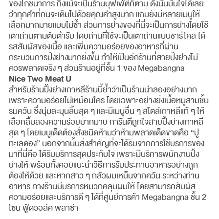
ของโภชนาการ ถึงแม้จะเป็นร้านบุฟเฟ่ต์ก็ตาม ดังนั้นมั่นใจได้เลย
ว่าทุกคำที่กินจะเต็มไปด้วยคุณค่าสูงมาก แถมยังมีหลายเมนูให้
เลือกมากมายแบบไม่ซ้ำ ส่วนการย่างของที่นี่จะเป็นการย่างโดยใช้
เตาถ่านตามต้นตำรับ โดยถ่านที่ใช้จะเป็นเตาถ่านแบบชาร๋โคล ได้
รสสัมผัสของเนื้อ และเพิ่มความอร่อยของอาหารที่ผ่าน
กระบวนการปิ้งย่างมากยิ่งขึ้น ทำให้เป็นอีกร้านที่สายปิ้งย่างไม่
ควรพลาดเจริง ๆ ส่วนร้านอยู่ที่ชั้น 1 ของ Megabangna
Nice Two Meat U
สำหรับร้านปิ้งย่างเกาหลีร้านนี้ย้ำว่าเป็นร้านน่าลองอย่างมาก
เพราะความอร่อยไม่เหมือนใคร โดยเฉพาะอย่างยิ่งเนื้อหมูสามชั้น
รมควัน ซึ่งนุ่มละมุนลิ้นสุด ๆ และมีเมนูอื่น ๆ สไตล์เกาหลีแท้ ๆ ให้
เลือกลิ้มลองความร่อยมากมาย การันตีถูกใจสายปิ้งย่างเกาหลี
สุด ๆ โดยเมนูเด็ดต้องสั่งชนิดห้ามว่าห้ามพลาดเด็ดขาดคือ “ปู
ทะเลดอง” นอกจากนั้นสิ่งสำคัญที่จะได้รับจากการใช้บริการของ
มาที่นี่คือ ได้รับบริการสุดประทับใจ เพราะมีบริการพนักงานปิ้ง
ย่างให้ พร้อมทั้งคอยแนะนำวิธีการรับประทานอาหารอย่างถูก
ต้องให้ด้วย และหากสาว ๆ กลัวผมเหม็นจากควัน ระหว่างท่าน
อาหาร ทางร้านมีบริการหมวกคลุมผมให้ โดยสามารถสัมผัส
ความอร่อยและบริการดี ๆ ได้ที่ศูนย์การค้า Megabangna ชั้น 2
โซน ฟู้ดวอล์ค พลาซ่า