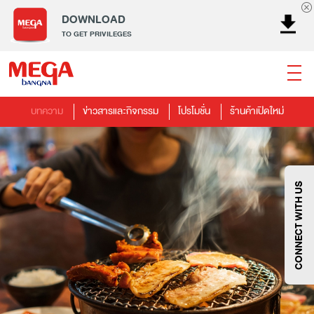
DOWNLOAD
TO GET PRIVILEGES
บทความ
ข่าวสารและกิจกรรม
โปรโมชั่น
ร้านค้าเปิดใหม่
ธนาคาร
ร้านอาหาร
เอ็นเตอร์เทนเม้นท์
แฟชั่น
เครื่องประดับ
การตกแต่งบ้าน
แม่และเด็ก
ไลฟ์สไตล์
บริการ
เมกา สมาร์ท คิดส์
กีฬา
ซูเปอร์มาร์เก็ต
แกดเจ็ตและเทคโนโลยี
สุขภาพและความงาม
CONNECT WITH US
แฟชั่น
@Megabangna