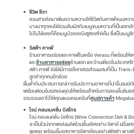
ชีวิต ชีวา
ชวนสายชิลมาเติมความหวานให้ชีวิตกับคาเฟ่ขนมหวา
บางนาทุกคนได้ร่วมสัมผัสกับเมนูขนมหวานที่เป็นเอกลักษ
ไปไม่ได้เลยก็คือเมนูบัวลอยบิงซูซอสไข่เค็ม ซึ่งเป็นเมน
วิสต้า คาเฟ่
ร้านอาหารอร่อยและคาเฟ่ในเครือ Verasu ที่พร้อมให้เ
ร้านอาหารอร่อย
และ
ร้านแรก และร้านเดียวในประเทศไ
สต้า คาเฟ่ ยังได้มีการเลือกสรรส่วนผสมที่เป็น Tr
ลูกค้าทุกคนอีกด้วย
ดื่มด่ำกับประสบการณ์การรับประทานอาหารที่น่ารื่นรมย์กั
เตรียมต่อมรับรสของคุณให้พร้อมสำหรับการลองลิ้มชิมรส
ศูนย์การค้า
รวบรวมเอาไว้ให้คุณแบบครบครันที่
Megaban
ไวน์ คอนเนคชั่น บิสโทร
ไวน์ คอนเนคชั่น บิสโทร (Wine Connection Deli & Bi
จะเป็นไวน์จากแหล่งผลิตไวน์ชั้นเลิศอย่าง อิตาลี ฝรั่งเ
พูดคุย พร้อมลิ้มรสอาหารอิตาเลียนอย่างพิซซ่า พาสต