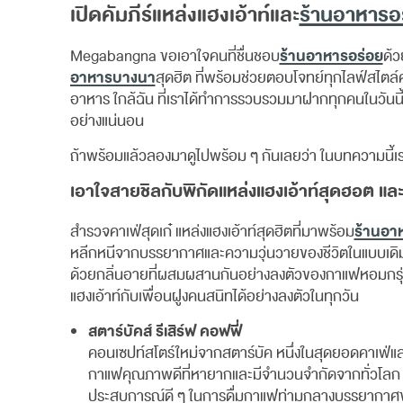
เปิดคัมภีร์แหล่งแฮงเอ้าท์และ
ร้านอาหารอ
ร้านอาหารอร่อย
Megabangna ขอเอาใจคนที่ชื่นชอบ
ด้ว
อาหารบางนา
สุดฮิต ที่พร้อมช่วยตอบโจทย์ทุกไลฟ์สไตล์
อาหาร ใกล้ฉัน ที่เราได้ทำการรวบรวมมาฝากทุกคนในวันนี้ จ
อย่างแน่นอน
ถ้าพร้อมแล้วลองมาดูไปพร้อม ๆ กันเลยว่า ในบทความนี้เร
เอาใจสายชิลกับพิกัดแหล่งแฮงเอ้าท์สุดฮอต แล
ร้านอา
สำรวจคาเฟ่สุดเก๋ แหล่งแฮงเอ้าท์สุดฮิตที่มาพร้อม
หลีกหนีจากบรรยากาศและความวุ่นวายของชีวิตในแบบเดิม
ด้วยกลิ่นอายที่ผสมผสานกันอย่างลงตัวของกาแฟหอมกรุ่
แฮงเอ้าท์กับเพื่อนฝูงคนสนิทได้อย่างลงตัวในทุกวัน
สตาร์บัคส์ รีเสิร์ฟ คอฟฟี่
คอนเซปท์สโตร์ใหม่จากสตาร์บัค หนึ่งในสุดยอดคาเฟ่แ
กาแฟคุณภาพดีที่หายากและมีจำนวนจำกัดจากทั่วโลก ร
ประสบการณ์ดี ๆ ในการดื่มกาแฟท่ามกลางบรรยากาศ