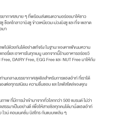
้าท์บรรยากาศสบาย ๆ ที่พร้อมส่งตรงความอร่อยมาให้ชาว
ซู ช็อคโกลาวาบิงซู ข้าวเหนียวมะม่วงบิงซู และที่จะพลาด
มอมา
ขภาพไปด้วยกันได้อย่างแท้จริง ในฐานะของคาเฟ่ขนมหวาน
เกอรี่และอาหารในทุกเมนู นอกจากนี้ร้านอาหารอร่อยวิ
EN Free, DAIRY Free, EGG Free และ NUT Free มาให้กับ
ามกลางบรรยากาศสุดชิลสำหรับการแฮงเอ้าท์ ที่เราได้
บสนองต่อทุกรสนิยม ความชื่นชอบ และไลฟ์สไตล์ของคุณ
ุณภาพ ที่มีการนำเข้ามาจากทั่วโลกกว่า 500 แบรนด์ ไม่ว่า
ดสรรมาเป็นอย่างดี เพื่อให้สายชิลทุกคนได้มานั่งแฮงเอ้าท์
ไวน์ คอนเนคชั่น บิสโทร กันแบบเพลิน ๆ