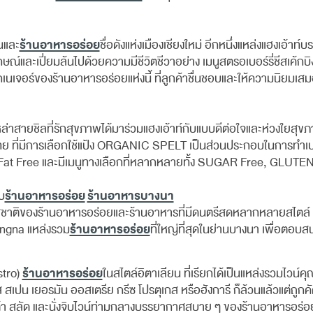
ร้านอาหารอร่อย
นและ
ชื่อดังแห่งเมืองเชียงใหม่ อีกหนึ่งแหล่งแฮงเอ
ณ์และเปี่ยมล้นไปด้วยความมีชีวิตชีวาอย่าง เมนูสตรอเบอร์รี่ชีสเค้กบิง
ูซิกเนเจอร์ของร้านอาหารอร่อยแห่งนี้ ที่ลูกค้าชื่นชอบและให้ความนิยมเส
หล่าสายชิลที่รักสุขภาพได้มาร่วมแฮงเอ้าท์กับแบบดีต่อใจและห่วงใยสุ
ทย ที่มีการเลือกใช้แป้ง ORGANIC SPELT เป็นส่วนประกอบในการทําเบ
ans-Fat Free และมีเมนูทางเลือกที่หลากหลายทั้ง SUGAR Free, GLUT
ร้านอาหารอร่อย
ร้านอาหารบางนา
บ
ชาติของร้านอาหารอร่อยและร้านอาหารที่มีดนตรีสดหลากหลายสไตล์ ท่
ร้านอาหารอร่อย
gna แหล่งรวม
ที่ใหญ่ที่สุดในย่านบางนา เพื่อตอ
ร้านอาหารอร่อย
stro)
ในสไตล์อิตาเลียน ที่เรียกได้เป็นแหล่งรวมไวน์ค
ศส สเปน เยอรมัน ออสเตรีย กรีซ โปรตุเกส หรือฮังการี ก็ล้วนแล้วแต่ถูกคั
้า สลัด และนั่งจิบไวน์ท่ามกลางบรรยากาศสบาย ๆ ของร้านอาหารอร่อย 