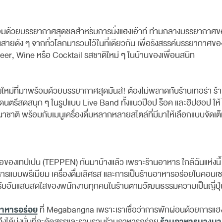
อมด้วยบรรยากาศสุดชิลสำหรับการนั่งแฮงเอ้าท์ ท่ามกลางบรรยากาศข
ายดัง ๆ จากทั่วโลกมารวมไว้ในที่เดียวกัน เพื่อรังสรรค์บรรยากาศของร้า
ง Beer, Wine หรือ Cocktail รสชาติใหม่ ๆ ในบ้านของเพื่อนสนิท
่งใหม่ที่มาพร้อมด้วยบรรยากาศสุดมันส์! ต้องไม่พลาดกับร้านเทอร่า ร้า
ดนตรีสดสนุก ๆ ในรูปแบบ Live Band ทั้งแนวป๊อป ร็อค และฮิปฮอป ใ
ชาติ พร้อมกับเมนูเครื่องดื่มหลากหลายสไตล์ที่มีมาให้เลือกแบบจัดเต็ม
นชื่อของเทปเปน (TEPPEN) กันมาบ้างแล้ว เพราะร้านอาหาร ใกล้ฉันแห่งนี้
ูอาหารแบบพรีเมียม เครื่องดื่มเลิศรส และการเป็นร้านอาหารอร่อยในคอน
บอันแสนสดใสของพนักงานทุกคนในร้านตามวัฒนธรรมความเป็นญี่ปุ่น ที่
อาหารอร่อย
ที่ Megabangna เพราะเราเชื่อว่าการพักผ่อนด้วยการแฮง
ร้านอาหารบางนา
จึงได้มุ่งมั่นที่จะคัดสรรและรวบรวมร้านอาหารอร่อย