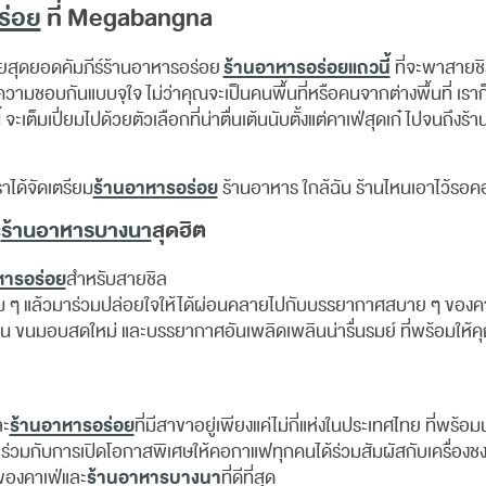
ร่อย
ที่ Megabangna
ร้านอาหารอร่อยแถวนี้
ยสุดยอดคัมภีร์ร้านอาหารอร่อย
ที่จะพาสายชิ
ความชอบกันแบบจุใจ ไม่ว่าคุณจะเป็นคนพื้นที่หรือคนจากต่างพื้นที่ เร
ะเต็มเปี่ยมไปด้วยตัวเลือกที่น่าตื่นเต้นนับตั้งแต่คาเฟ่สุดเก๋ไปจนถึง
ร้านอาหารอร่อย
าได้จัดเตรียม
ร้านอาหาร ใกล้ฉัน ร้านไหนเอาไว้รอคอ
ะ
ร้านอาหารบางนา
สุดฮิต
หารอร่อย
สำหรับสายชิล
 ๆ แล้วมาร่วมปล่อยใจให้ได้ผ่อนคลายไปกับบรรยากาศสบาย ๆ ของคาเฟ
น ขนมอบสดใหม่ และบรรยากาศอันเพลิดเพลินน่ารื่นรมย์ ที่พร้อมให้
ร้านอาหารอร่อย
ละ
ที่มีสาขาอยู่เพียงแค่ไม่กี่แห่งในประเทศไทย ที่พร้
่วมกับการเปิดโอกาสพิเศษให้คอกาแฟทุกคนได้ร่วมสัมผัสกับเครื่องชง
ร้านอาหารบางนา
ของคาเฟ่และ
ที่ดีที่สุด