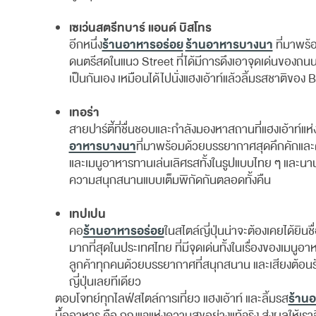
เซเว่นสตรีทบาร์ แอนด์ บิสโทร
ร้านอาหารอร่อย
ร้านอาหารบางนา
อีกหนึ่ง
ที่มาพร้
ดนตรีสดในแนว Street ที่ได้มีการดึงเอาจุดเด่นของถนนส
เป็นกันเอง เหมือนได้ไปนั่งแฮงเอ้าท์แล้วลิ้มรสชาติขอ
เทอร่า
สายปาร์ตี้ที่ชื่นชอบและกำลังมองหาสถานที่แฮงเอ้าท์แห
อาหารบางนา
ที่มาพร้อมด้วยบรรยากาศสุดคึกคักและ
และเมนูอาหารทานเล่นเลิศรสทั้งในรูปแบบไทย ๆ และนานา
ความสนุกสนานแบบเต็มพิกัดกันตลอดทั้งคืน
เทปเปน
ร้านอาหารอร่อย
คอ
ในสไตล์ญี่ปุ่นน่าจะต้องเคยได้ยิ
มากที่สุดในประเทศไทย ที่มีจุดเด่นทั้งในเรื่องของเมน
ลูกค้าทุกคนด้วยบรรยากาศที่สนุกสนาน และเสียงต้อนรั
ญี่ปุ่นเลยทีเดียว
ร้าน
ตอบโจทย์ทุกไลฟ์สไตล์การเที่ยว แฮงเอ้าท์ และลิ้มรส
มื้ออาหาร คือ กุญแจแห่งความสุขอย่างแท้จริง ส่งผลให้เรา