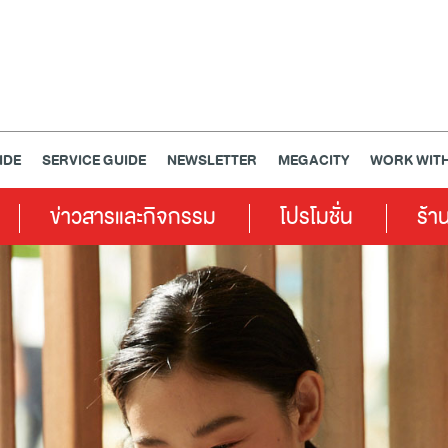
IDE
SERVICE GUIDE
NEWSLETTER
MEGACITY
WORK WITH
ข่าวสารและกิจกรรม
โปรโมชั่น
ร้า
เครื่องประดับ
การตกแต่งบ้าน
แม่และเด็ก
ไลฟ์สไตล์
แกดเจ็ตและเทคโนโลยี
สุขภาพและความงาม
แฟชั่น
@Megabangna