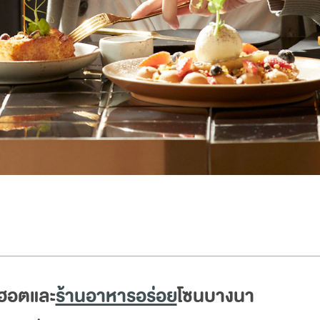
ดฮอตและ
ร้านอาหารอร่อย
โซนบางนา