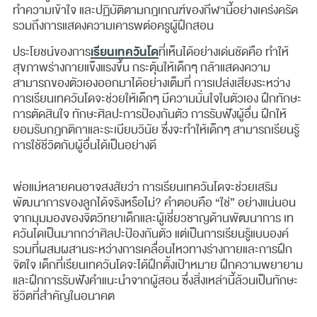
ทำความเข้าใจ และปฏิบัติตามกฎเกณฑ์ของกีฬานี้อย่างเคร่งครัด
รวมถึงการแสดงความเคารพต่อครูผู้ฝึกสอน
เรียนเทควันโด
ประโยชน์ของการ
ที่เห็นได้อย่างเด่นชัดคือ ทำให้
สุขภาพร่างกายแข็งแรงขึ้น กระตุ้นให้เด็กๆ กล้าแสดงความ
สามารถของตัวเองออกมาได้อย่างเต็มที่ การเปล่งเสียงระหว่าง
การเรียนเทควันโดจะช่วยให้เด็กๆ มีความมั่นใจในตัวเอง ฝึกทักษะ
การตัดสินใจ ทักษะศิลปะการป้องกันตัว การรับฟังผู้อื่น ฝึกให้
ยอมรับกฎกติกาและระเบียบวินัย ซึ่งจะทำให้เด็กๆ สามารถเรียนรู้
การใช้ชีวิตกับผู้อื่นได้เป็นอย่างดี
พ่อแม่หลายคนอาจสงสัยว่า การเรียนเทควันโดจะช่วยเสริม
พัฒนาการของลูกได้จริงหรือไม่? คำตอบคือ “ใช่” อย่างแน่นอน
จากมุมมองของจิตวิทยาเด็กและผู้เชี่ยวชาญด้านพัฒนาการ เท
ควันโดเป็นมากกว่าศิลปะป้องกันตัว แต่เป็นการเรียนรู้แบบองค์
รวมที่ผสมผสานระหว่างการเคลื่อนไหวทางร่างกายและการฝึก
จิตใจ เด็กที่เรียนเทควันโดจะได้ฝึกตั้งเป้าหมาย ฝึกความพยายาม
และฝึกการรับฟังคำแนะนำจากผู้สอน ซึ่งสิ่งเหล่านี้ล้วนเป็นทักษะ
ชีวิตที่สำคัญในอนาคต