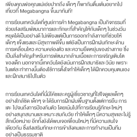
เพียงคุณพ่อคุณแม่เอ่ยปากถึง เด็กๆ ก็พากันตื่นเต้นอยากไป
เที่ยวที่ Megabangna ขึ้นมาทันที!
การเรียนเทควันโดที่ศูนย์การค้า Megabangna เป็นกิจกรรมที่
ช่วยส่งเสริมพัฒนาการและทักษะที่สำคัญให้กับเด็กๆ ในช่วงวัน
หยุดได้เป็นอย่างดี ไม่เพียงแต่เป็นการออกกำลังกายที่ช่วยให้
เด็กๆ แข็งแรงและมีสุขภาพดีขึ้น แต่ยังเป็นการฝึกฝนทักษะด้าน
การเคลื่อนไหว ความคล่องตัว และความยืดหยุ่นของร่างกาย ซึ่ง
เป็นสิ่งสำคัญสำหรับการพัฒนากล้ามเนื้อและการเจริญเติบโต
ของเด็ก นอกจากนี้เทควันโดยังเน้นการฝึกสมาธิและวินัย เพราะ
ในแต่ละท่าทางนั้นต้องใช้การตั้งใจทำให้เด็กๆ ได้ฝึกควบคุมตนเอง
และฝึกสมาธิไปในตัว
การเรียนเทควันโดที่นี่มีโค้ชและครูผู้เชี่ยวชาญที่ใส่ใจดูแลเด็กๆ
อย่างใกล้ชิด เด็กๆ จะได้รับการฝึกฝนพื้นฐานตั้งแต่การยืน การ
เตะ ไปจนถึงการป้องกันตัว โดยเน้นไปที่การเรียนรู้ทักษะใหม่ๆ
อย่างสนุกสนานและเหมาะสมกับวัย ทำให้เด็กๆ มีความสุขและไม่รู้
สึกเบื่อหน่าย อีกทั้งยังได้พบเจอเพื่อนใหม่ๆ ที่มีความสนใจ
เดียวกัน ซึ่งส่งเสริมทักษะการเข้าสังคมและการทำงานเป็นทีม
อย่างเป็นธรรมชาติ