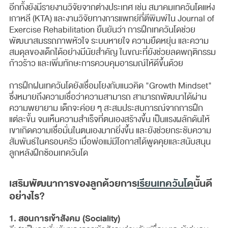
อีกทั้งยังมีรายงานวิจัยจากต่างประเทศ เช่น สมาคมเทควันโดแห่ง
เกาหลี (KTA) และงานวิจัยทางการแพทย์ที่ตีพิมพ์ใน Journal of
Exercise Rehabilitation ยืนยันว่า การฝึกเทควันโดช่วย
พัฒนาสมรรถภาพหัวใจ ระบบหายใจ ความยืดหยุ่น และความ
สมดุลของเด็กได้อย่างมีนัยสำคัญ ในขณะที่ยังช่วยลดพฤติกรรม
ก้าวร้าว และเพิ่มทักษะการควบคุมอารมณ์ให้ดีขึ้นด้วย
การฝึกฝนเทควันโดยังเชื่อมโยงกับแนวคิด "Growth Mindset"
ซึ่งหมายถึงความเชื่อว่าความสามารถ สามารถพัฒนาได้ผ่าน
ความพยายาม เด็กจะค่อย ๆ สะสมประสบการณ์จากการฝึก
แต่ละขั้น จนเห็นความสำเร็จที่ตนเองสร้างขึ้น เป็นแรงผลักดันให้
เขาเกิดความเชื่อมั่นในตนเองมากยิ่งขึ้น และยังช่วยกระชับความ
สัมพันธ์ในครอบครัว เมื่อพ่อแม่มีโอกาสได้พูดคุยและสนับสนุน
ลูกหลังฝึกซ้อมเทควันโด
เสริมพัฒนาการของลูกด้วยการ
เรียนเทควันโด
นั้นดี
อย่างไร?
1. สอนการเข้าสังคม (Sociality)