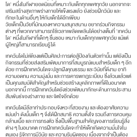
โด' หนึ่งในกีฬายอดนิยมที่เหมาะกับเด็กทุกเพศทุกวัย นอกจากจะ
เสริมสร้างสุขภาพร่างกายให้แข็งแรงแล้ว ยังช่วยฝึกวินัย และ
ทักษะในด้านอื่นๆ ให้กับเด็กได้อีกเพียบ
วัยเด็กเป็นวัยที่มักมองหาความสนุกสนาน อยากร่วมกิจกรรม
ต่างๆ ที่พวกเขาสามารถใช้เวลาเพลิดเพลินได้อย่างเต็มที่ 'เทควัน
โด' หนึ่งในกีฬาที่เด็กๆ ชื่นชอบ เหมาะกับเด็กทุกเพศทุกวัย แม้แต่
ผู้ใหญ่ก็สามารถเรียนรู้ได้
เทควันโดไม่เพียงแต่เป็นศิลปะการต่อสู้ป้องกันตัวเท่านั้น แต่ยังเป็น
กิจกรรมที่ช่วยส่งเสริมพัฒนาการที่สมบูรณ์แบบสำหรับเด็ก ๆ อีก
ด้วย การฝึกเทควันโดจะปลูกฝังคุณธรรม และวินัยที่ดีงาม อาทิ
ความอดทน ความมุ่งมั่น และการเคารพกฎระเบียบ ซึ่งล้วนแล้วแต่
เป็นคุณสมบัติสำคัญสำหรับช่วยสร้างบุคลิกภาพที่ดีในอนาคต
นอกจากนี้ การฝึกเทควันโดยังช่วยพัฒนาทักษะด้านการประสาน
สัมพันธ์ของร่างกาย และจิตใจอีกด้วย
เทควันโดมีลีลาท่าประกอบจังหวะที่สวยงาม และต้องอาศัยความ
แม่นยำ ดังนั้นเด็ก ๆ จึงได้ฝึกสมาธิ ความตั้งใจ รวมถึงการควบคุม
กล้ามเนื้อ และการทรงตัว ซึ่งเป็นพื้นฐานสำคัญของการเรียนรู้สิ่ง
ต่าง ๆ ในอนาคต การฝึกเทควันโดจะทำให้เด็กเกิดความมั่นใจใน
ตนเอง รู้จักการมีวินัย และความรับผิดชอบ เนื่องจากจำเป็นต้อง