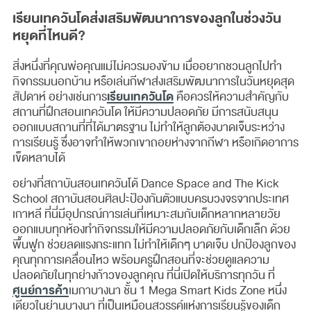
เรียนเทควันโดส่งเสริมพัฒนาการของลูกในช่วงวัน
หยุดที่ไหนดี?
สิ่งหนึ่งที่คุณพ่อคุณแม่ไม่ควรมองข้าม เมื่ออยากชวนลูกไปทำ
กิจกรรมนอกบ้าน หรือเล่นกีฬาส่งเสริมพัฒนาการในวันหยุดสุด
เรียนเทควันโด
สัปดาห์ อย่างเช่นการ
คือควรให้ความสำคัญกับ
สถานที่ฝึกสอนเทควันโด ให้มีความปลอดภัย มีการสนับสนุน
ออกแบบสถานที่ที่ได้มาตรฐาน ไม่ทำให้ลูกต้องบาดเจ็บระหว่าง
การเรียนรู้ ซึ่งอาจทำให้พวกเขาถอยห่างจากกีฬา หรือเกิดอาการ
เข็ดหลาบได้
อย่างที่สถาบันสอนเทควันโด้ Dance Space and The Kick
School สถาบันสอนศิลปะป้องกันตัวแบบครบวงจรจากประเทศ
เกาหลี ที่นี่มีอุปกรณ์การเล่นที่เหมาะสมกับเด็กหลากหลายวัย
ออกแบบทุกห้องทำกิจกรรมให้มีความปลอดภัยกับเด็กเล็ก ด้วย
พื้นฟูก ช่วยลดแรงกระแทก ไม่ทำให้เด็กๆ บาดเจ็บ ปกป้องลูกของ
คุณทุกการเคลื่อนไหว พร้อมครูฝึกสอนที่จะช่วยดูแลความ
ปลอดภัยในทุกย่างก้าวของลูกคุณ ที่นี่เปิดให้บริการทุกวัน ที่
ศูนย์การค้า
เมกาบางนา ชั้น 1 Mega Smart Kids Zone หนึ่ง
เดียวในย่านบางนา ที่เป็นเหมือนสวรรค์แห่งการเรียนรู้ของเด็ก