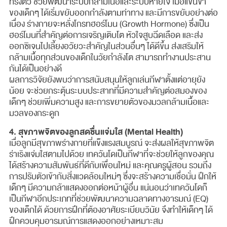
ทรงตัว ช่วยพัฒนาระบบกล้ามเนื้อและระบบหายใจ เมื่อแขนขา
ของเด็กๆ ได้เริ่มขยับออกกำลังตามท่าทาง และมีการขยับอย่างต่อ
เนื่อง ร่างกายจะหลั่งโกรทฮอร์โมน (Growth Hormone) ซึ่งเป็น
ฮอร์โมนที่สำคัญต่อการเจริญเติบโต หัวใจสูบฉีดเลือด และส่ง
ออกซิเจนไปเลี้ยงอวัยวะสำคัญในส่วนอื่นๆ ได้ดีขึ้น ส่งเสริมให้
กล้ามเนื้อทุกส่วนของเด็กในวัยกำลังโต สามารถทำงานประสาน
กันได้เป็นอย่างดี
ผลการวิจัยยังพบว่าการสนับสนุนให้ลูกเล่นกีฬาตั้งแต่อายุยัง
น้อย จะช่วยกระตุ้นระบบประสาทที่มีความสำคัญต่อสมองของ
เด็กๆ ช่วยเพิ่มความสูง และการขยายตัวของมวลกล้ามเนื้อและ
มวลของกระดูก
4. สุขภาพจิตของลูกสดชื่นแจ่มใส (Mental Health)
เมื่อลูกมีสุขภาพร่างกายที่แข็งแรงสมบูรณ์ จะส่งผลให้สุขภาพจิต
ร่าเริงแจ่มใสตามไปด้วย เทควันโดเป็นกีฬาที่จะช่วยให้ลูกของคุณ
ได้สร้างความสัมพันธ์ที่ดีกับเพื่อนใหม่ และคุณครูผู้สอน รวมถึง
การปรับตัวเข้ากับสิ่งแวดล้อมใหม่ๆ ซึ่งจะสร้างความเชื่อมั่น ฝึกให้
เด็กๆ มีความกล้าแสดงออกต่อหน้าผู้อื่น แน่นอนว่าเทควันโดก็
เป็นกีฬาอีกประเภทที่ช่วยพัฒนาความฉลาดทางอารมณ์ (EQ)
ของเด็กได้ ด้วยการฝึกที่ต้องอาศัยระเบียบวินัย จึงทำให้เด็กๆ ได้
ฝึกควบคุมอารมณ์การแสดงออกอย่างเหมาะสม