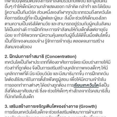
กีฬาเป็นจุดเริ่มต้นของการเข้าสังคมร่วมกับเพื่อน และผู้เล่นคน
อื่นๆ ทำให้เด็กมีความกล้าแสดงออก กล้าคิด กล้าทำ และได้เรียน
รู้ความเป็นทีมเวิร์ค ส่วนหนึ่งของกีฬาทุกประเภทรวมถึงเทควันโด
คือการเรียนรู้ที่จะเป็นผู้แพ้และผู้ชนะ สิ่งนี้จะช่วยให้เด็กมองโลก
ตามความเป็นจริงได้ตามวัย และสามารถอยู่ร่วมกับผู้คนในสังคม
ได้เป็นอย่างดี การฝึกทักษะการเข้าสังคมให้กับเด็กตั้งแต่อายุยัง
น้อย จะทำให้พวกเขามีความคุ้นเคยกับผู้อื่นได้ดีขึ้นเมื่อเติบโตขึ้น
เป็นที่รักของคนรอบข้าง รู้จักการเข้ากลุ่ม ตลอดจนการสร้าง
สังคมของตัวเอง
2. ฝึกฝนการทำสมาธิ (Concentration)
เทควันโดเป็นกีฬาประเภทที่ต้องอาศัยการจัดระเบียบร่างกายให้มี
ท่วงท่าที่ถูกต้อง จึงเป็นการเสริมสร้างบุคลิกภาพของเด็กๆ ให้มี
บุคลิกภาพที่ดี มีระเบียบวินัย และมีสมาธิมากขึ้น การฝึกเทควัน
โดต้องใช้สมาธิในการตั้งใจฟังครูผู้สอน เพื่อให้มีความเข้าใจใน
เรียนเทควันโด
การออกท่าทางต่างๆ ได้อย่างถูกต้อง การ
จึงเป็น
สิ่งที่ต้องอาศัยสมาธิ ซึ่งจะช่วยให้เด็กๆ ห่างไกลจากโรคสมาธิสั้น
ที่มักเกิดขึ้นในเด็ก
3. เสริมสร้างการเจริญเติบโตของร่างกาย (Growth)
การเรียนเทควันโดในเด็กจะช่วยส่งเสริมพัฒนาการด้านการ