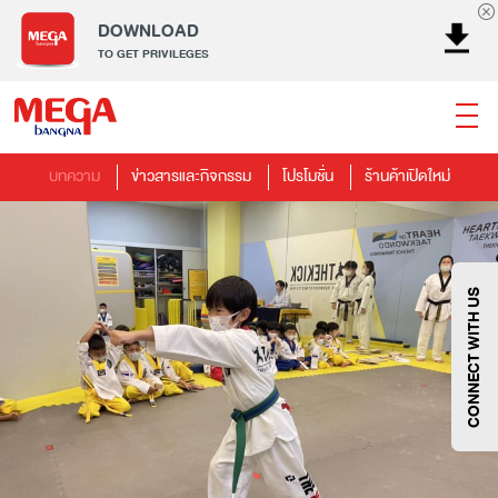
DOWNLOAD
TO GET PRIVILEGES
บทความ
ข่าวสารและกิจกรรม
โปรโมชั่น
ร้านค้าเปิดใหม่
ธนาคาร
ร้านอาหาร
เอ็นเตอร์เทนเม้นท์
แฟชั่น
เครื่องประดับ
การตกแต่งบ้าน
แม่และเด็ก
ไลฟ์สไตล์
บริการ
เมกา สมาร์ท คิดส์
กีฬา
ซูเปอร์มาร์เก็ต
แกดเจ็ตและเทคโนโลยี
สุขภาพและความงาม
CONNECT WITH US
แฟชั่น
@Megabangna