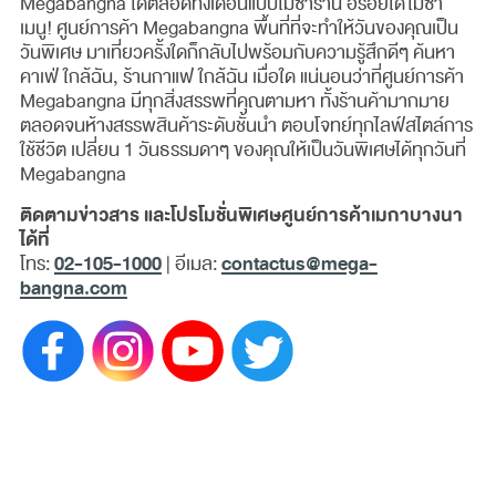
Megabangna ได้ตลอดทั้งเดือนแบบไม่ซ้ำร้าน อร่อยได้ไม่ซ้ำ
เมนู! ศูนย์การค้า Megabangna พื้นที่ที่จะทำให้วันของคุณเป็น
วันพิเศษ มาเที่ยวครั้งใดก็กลับไปพร้อมกับความรู้สึกดีๆ ค้นหา
คาเฟ่ ใกล้ฉัน, ร้านกาแฟ ใกล้ฉัน เมื่อใด แน่นอนว่าที่ศูนย์การค้า
Megabangna มีทุกสิ่งสรรพที่คุณตามหา ทั้งร้านค้ามากมาย
ตลอดจนห้างสรรพสินค้าระดับชั้นนำ ตอบโจทย์ทุกไลฟ์สไตล์การ
ใช้ชีวิต เปลี่ยน 1 วันธรรมดาๆ ของคุณให้เป็นวันพิเศษได้ทุกวันที่
Megabangna
ติดตามข่าวสาร และโปรโมชั่นพิเศษศูนย์การค้าเมกาบางนา
ได้ที่
02-105-1000
contactus@mega-
โทร:
| อีเมล:
bangna.com