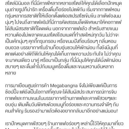
สไตล์มินิมอล ที่นี่มีคาเฟ่หลากหลายสไตล์ให้คุณได้เลือกปักหมุด
มุมถ่ายรูปก็น่ารัก เครื่องดื่มก็อร่อยไม่แพ้กัน เริ่มจากกาแฟหอม
กรุ่นหลากรสชาติที่ให้เลือกตั้งแต่เอสเปรสโซเข้มข้น ลาเต้ฟองนม
นุ่มๆ ไปจนถึงกาแฟดริปที่มีการคัดสรรเมล็ดพิเศษมาให้คอกาแฟ
ได้สัมผัสรสชาติที่โดดเด่น นอกจากกาแฟแล้ว สำหรับสายขนม
หวานต้องไม่พลาดขนมสไตล์โฮมเมดที่ทำสดใหม่ทุกวัน ไม่ว่าจะ
เป็นเค้กนุ่มๆ คุกกี้กรุบกรอบ หรือขนมปังที่อบร้อนๆ กลิ่นหอม
อบอวล บรรยากาศในร้านก็อบอุ่นชวนให้พักผ่อน ทั้งยังมีมุมที่
ตกแต่งอย่างพิถีพิถันให้คุณได้เก็บภาพความประทับใจ ไม่ว่าคุณ
จะมาคนเดียว มาคู่ หรือมาเป็นกลุ่ม ที่นี่มีมุมให้คุณได้นั่งพักผ่อน
สบายๆ และดื่มด่ำไปกับเมนูเครื่องดื่มและขนมหวานอันหลาก
หลาย
การมาเยือนศูนย์การค้า Megabangna จึงไม่เพียงแค่เป็นการ
ช้อปปิ้ง แต่ยังเป็นโอกาสที่คุณจะได้สัมผัสประสบการณ์การจิบ
กาแฟและทานขนมในบรรยากาศร้านกาแฟและคาเฟ่สวยๆและ
อบอุ่น เติมเต็มวันพิเศษด้วยเมนูที่อร่อยและความทรงจำดีๆ กับ
คนสำคัญ รับรองว่ามาแล้วต้องอยากกลับมาอีกอย่างแน่นอน!
เราปักหมุดคาเฟ่สวยๆ ร้านกาแฟอร่อยๆ เหล่านี้ไว้ให้คุณมาเที่ยว