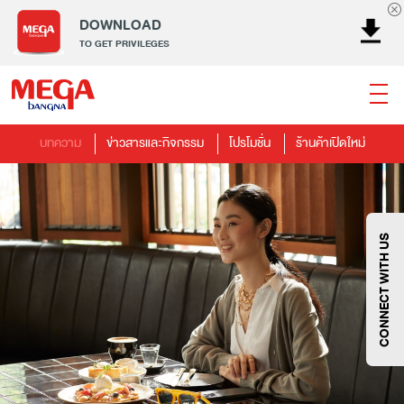
DOWNLOAD
TO GET PRIVILEGES
บทความ
ข่าวสารและกิจกรรม
โปรโมชั่น
ร้านค้าเปิดใหม่
ธนาคาร
ร้านอาหาร
เอ็นเตอร์เทนเม้นท์
แฟชั่น
เครื่องประดับ
การตกแต่งบ้าน
แม่และเด็ก
ไลฟ์สไตล์
บริการ
เมกา สมาร์ท คิดส์
กีฬา
ซูเปอร์มาร์เก็ต
แกดเจ็ตและเทคโนโลยี
สุขภาพและความงาม
CONNECT WITH US
แฟชั่น
@Megabangna