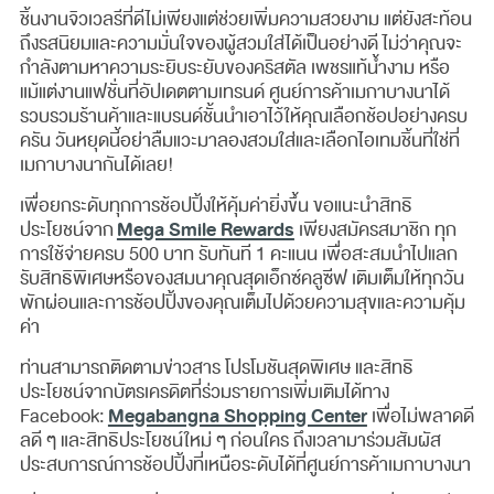
ชิ้นงานจิวเวลรีที่ดีไม่เพียงแต่ช่วยเพิ่มความสวยงาม แต่ยังสะท้อน
ถึงรสนิยมและความมั่นใจของผู้สวมใส่ได้เป็นอย่างดี ไม่ว่าคุณจะ
กำลังตามหาความระยิบระยับของคริสตัล เพชรแท้น้ำงาม หรือ
แม้แต่งานแฟชั่นที่อัปเดตตามเทรนด์ ศูนย์การค้าเมกาบางนาได้
รวบรวมร้านค้าและแบรนด์ชั้นนำเอาไว้ให้คุณเลือกช้อปอย่างครบ
ครัน วันหยุดนี้อย่าลืมแวะมาลองสวมใส่และเลือกไอเทมชิ้นที่ใช่ที่
เมกาบางนากันได้เลย!
เพื่อยกระดับทุกการช้อปปิ้งให้คุ้มค่ายิ่งขึ้น ขอแนะนำสิทธิ
Mega Smile Rewards
ประโยชน์จาก
เพียงสมัครสมาชิก ทุก
การใช้จ่ายครบ 500 บาท รับทันที 1 คะแนน เพื่อสะสมนำไปแลก
รับสิทธิพิเศษหรือของสมนาคุณสุดเอ็กซ์คลูซีฟ เติมเต็มให้ทุกวัน
พักผ่อนและการช้อปปิ้งของคุณเต็มไปด้วยความสุขและความคุ้ม
ค่า
ท่านสามารถติดตามข่าวสาร โปรโมชันสุดพิเศษ และสิทธิ
ประโยชน์จากบัตรเครดิตที่ร่วมรายการเพิ่มเติมได้ทาง
Megabangna Shopping Center
Facebook:
เพื่อไม่พลาดดี
ลดี ๆ และสิทธิประโยชน์ใหม่ ๆ ก่อนใคร ถึงเวลามาร่วมสัมผัส
ประสบการณ์การช้อปปิ้งที่เหนือระดับได้ที่ศูนย์การค้าเมกาบางนา