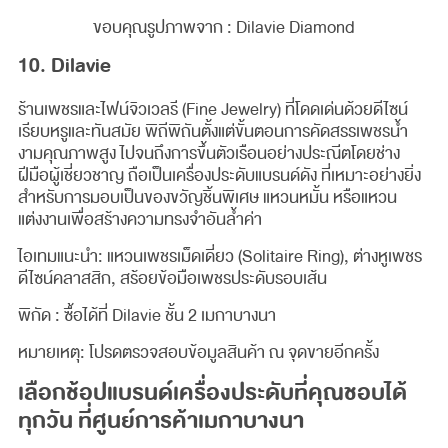
ขอบคุณรูปภาพจาก : Dilavie Diamond
10. Dilavie
ร้านเพชรและไฟน์จิวเวลรี (Fine Jewelry) ที่โดดเด่นด้วยดีไซน์
เรียบหรูและทันสมัย พิถีพิถันตั้งแต่ขั้นตอนการคัดสรรเพชรน้ำ
งามคุณภาพสูง ไปจนถึงการขึ้นตัวเรือนอย่างประณีตโดยช่าง
ฝีมือผู้เชี่ยวชาญ ถือเป็นเครื่องประดับแบรนด์ดัง ที่เหมาะอย่างยิ่ง
สำหรับการมอบเป็นของขวัญชิ้นพิเศษ แหวนหมั้น หรือแหวน
แต่งงานเพื่อสร้างความทรงจำอันล้ำค่า
ไอเทมแนะนำ: แหวนเพชรเม็ดเดี่ยว (Solitaire Ring), ต่างหูเพชร
ดีไซน์คลาสสิก, สร้อยข้อมือเพชรประดับรอบเส้น
พิกัด : ซื้อได้ที่ Dilavie ชั้น 2 เมกาบางนา
หมายเหตุ: โปรดตรวจสอบข้อมูลสินค้า ณ จุดขายอีกครั้ง
เลือกช้อปแบรนด์เครื่องประดับที่คุณชอบได้
ทุกวัน ที่ศูนย์การค้าเมกาบางนา