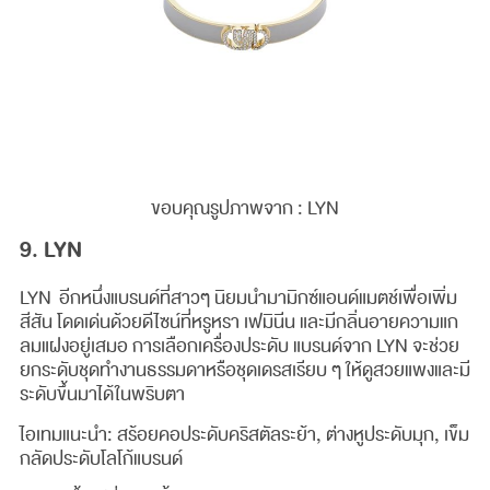
ขอบคุณรูปภาพจาก : LYN
9. LYN
LYN อีกหนึ่งแบรนด์ที่สาวๆ นิยมนำมามิกซ์แอนด์แมตช์เพื่อเพิ่ม
สีสัน โดดเด่นด้วยดีไซน์ที่หรูหรา เฟมินีน และมีกลิ่นอายความแก
ลมแฝงอยู่เสมอ การเลือกเครื่องประดับ แบรนด์จาก LYN จะช่วย
ยกระดับชุดทำงานธรรมดาหรือชุดเดรสเรียบ ๆ ให้ดูสวยแพงและมี
ระดับขึ้นมาได้ในพริบตา
ไอเทมแนะนำ: สร้อยคอประดับคริสตัลระย้า, ต่างหูประดับมุก, เข็ม
กลัดประดับโลโก้แบรนด์