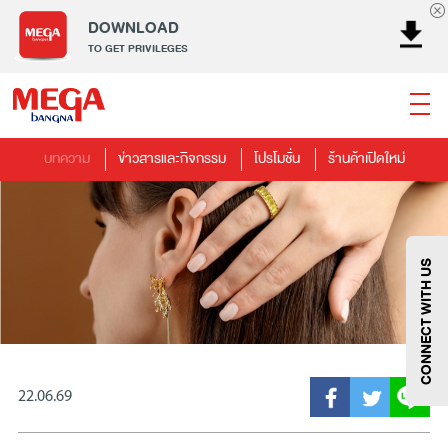
DOWNLOAD
TO GET PRIVILEGES
บทความ
ข่าวสารและกิจกรรม
โปรโมชั่น
ร้านค้าเปิดใหม่
ธนาคาร
ร้านอาหาร
เอ็นเตอร์เทนเม้นท์
แฟชั่น
เครื่องประดับ
การตกแต่งบ้าน
แม่และเด็ก
ไลฟ์สไตล์
บริการ
เมกา สมาร์ท คิดส์
กีฬา
ซูเปอร์มาร์เก็ต
แกดเจ็ตและเทคโนโลยี
สุขภาพและความงาม
CONNECT WITH US
22.06.69
แฟชั่น
@Megabangna