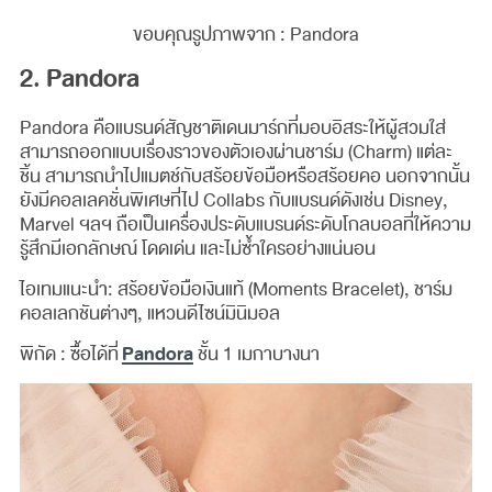
ขอบคุณรูปภาพจาก : Pandora
2. Pandora
Pandora คือแบรนด์สัญชาติเดนมาร์กที่มอบอิสระให้ผู้สวมใส่
สามารถออกแบบเรื่องราวของตัวเองผ่านชาร์ม (Charm) แต่ละ
ชิ้น สามารถนำไปแมตช์กับสร้อยข้อมือหรือสร้อยคอ นอกจากนั้น
ยังมีคอลเลคชั่นพิเศษที่ไป Collabs กับแบรนด์ดังเช่น Disney,
Marvel ฯลฯ ถือเป็นเครื่องประดับแบรนด์ระดับโกลบอลที่ให้ความ
รู้สึกมีเอกลักษณ์ โดดเด่น และไม่ซ้ำใครอย่างแน่นอน
ไอเทมแนะนำ: สร้อยข้อมือเงินแท้ (Moments Bracelet), ชาร์ม
คอลเลกชันต่างๆ, แหวนดีไซน์มินิมอล
Pandora
พิกัด : ซื้อได้ที่
ชั้น 1 เมกาบางนา