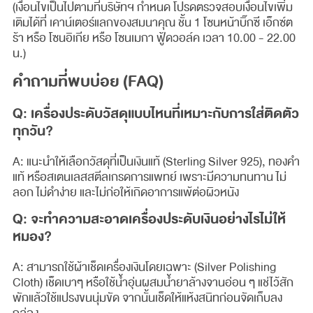
(เงื่อนไขเป็นไปตามที่บริษัทฯ กำหนด โปรดตรวจสอบเงื่อนไขเพิ่ม
เติมได้ที่ เคาน์เตอร์แลกของสมนาคุณ ชั้น 1 โซนหน้าบิ๊กซี เอ็กซ์ต
ร้า หรือ โซนอิเกีย หรือ โซนเมกา ฟู้ดวอล์ค เวลา 10.00 - 22.00
น.)
คำถามที่พบบ่อย (FAQ)
Q: เครื่องประดับวัสดุแบบไหนที่เหมาะกับการใส่ติดตัว
ทุกวัน?
A: แนะนำให้เลือกวัสดุที่เป็นเงินแท้ (Sterling Silver 925), ทองคำ
แท้ หรือสเตนเลสสตีลเกรดการแพทย์ เพราะมีความทนทาน ไม่
ลอก ไม่ดำง่าย และไม่ก่อให้เกิดอาการแพ้ต่อผิวหนัง
Q: จะทำความสะอาดเครื่องประดับเงินอย่างไรไม่ให้
หมอง?
A: สามารถใช้ผ้าเช็ดเครื่องเงินโดยเฉพาะ (Silver Polishing
Cloth) เช็ดเบาๆ หรือใช้น้ำอุ่นผสมน้ำยาล้างจานอ่อน ๆ แช่ไว้สัก
พักแล้วใช้แปรงขนนุ่มขัด จากนั้นเช็ดให้แห้งสนิทก่อนจัดเก็บลง