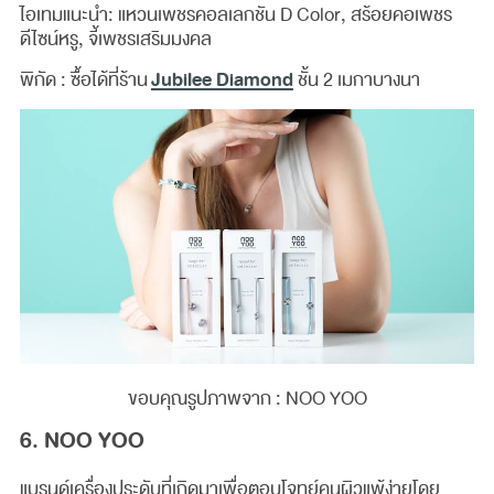
ไอเทมแนะนำ: แหวนเพชรคอลเลกชัน D Color, สร้อยคอเพชร
ดีไซน์หรู, จี้เพชรเสริมมงคล
Jubilee Diamond
พิกัด : ซื้อได้ที่ร้าน
ชั้น 2 เมกาบางนา
ขอบคุณรูปภาพจาก : NOO YOO
6. NOO YOO
แบรนด์เครื่องประดับที่เกิดมาเพื่อตอบโจทย์คนผิวแพ้ง่ายโดย