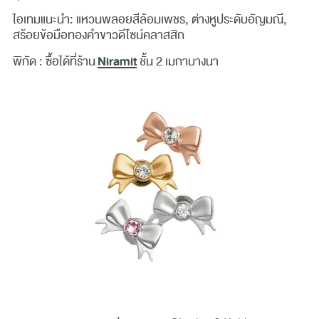
ไอเทมแนะนำ: แหวนพลอยสีล้อมเพชร, ต่างหูประดับอัญมณี,
สร้อยข้อมือทองคำขาวดีไซน์คลาสสิก
Niramit
พิกัด : ซื้อได้ที่ร้าน
ชั้น 2 เมกาบางนา