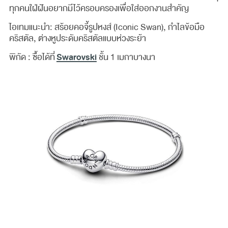
ทุกคนใฝ่ฝันอยากมีไว้ครอบครองเพื่อใส่ออกงานสำคัญ
ไอเทมแนะนำ: สร้อยคอจี้รูปหงส์ (Iconic Swan), กำไลข้อมือ
คริสตัล, ต่างหูประดับคริสตัลแบบห่วงระย้า
Swarovski
พิกัด : ซื้อได้ที่
ชั้น 1 เมกาบางนา