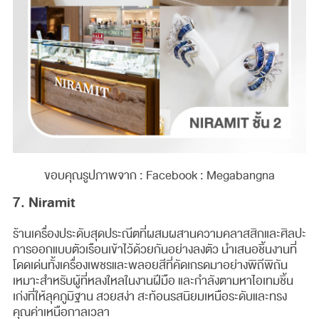
ขอบคุณรูปภาพจาก : Facebook : Megabangna
7. Niramit
ร้านเครื่องประดับสุดประณีตที่ผสมผสานความคลาสสิกและศิลปะ
การออกแบบตัวเรือนเข้าไว้ด้วยกันอย่างลงตัว นำเสนอชิ้นงานที่
โดดเด่นทั้งเครื่องเพชรและพลอยสีที่คัดเกรดมาอย่างพิถีพิถัน
เหมาะสำหรับผู้ที่หลงใหลในงานฝีมือ และกำลังตามหาไอเทมชิ้น
เก่งที่ให้ลุคภูมิฐาน สวยสง่า สะท้อนรสนิยมเหนือระดับและทรง
คุณค่าเหนือกาลเวลา