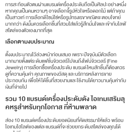
การสะท้อนตัวตนผ่านแบรนด์เครื่องประดับถือเป็นศิลปะอย่างหนึ่ง
หากคุณเป็นคนหวานๆ อาจเลือกจี้รูปหัวใจหรือดอกไม้ แต่ถ้าคุณ
เป็นสาวเท่ การเลือกดีไซน์โซ่หรือรูปทรงเรขาคณิตจะตอบโจทย์
มากกว่า ดังนั้นควรเลือกชิ้นที่สวมใส่แล้วรู้สึกมั่นใจและเข้ากับไลฟ์
สไตล์ของตัวเองมากที่สุด
เลือกตามงบประมาณ
ตั้งงบประมาณไว้ล่วงหน้าก่อนเสมอ เพราะปัจจุบันมีตัวเลือก
มากมายตั้งแต่ระดับแฟชั่นจิวเวลรีไปจนถึงไฟน์จิวเวลรี (Fine
Jewelry) การเลือกซื้อเครื่องประดับ แบรนด์ไหนสักชิ้นก็ต้องควร
ดูที่ความคุ้มค่า คุณภาพของวัสดุ และบริการหลังการขาย
ประกอบกัน เพื่อให้ได้ชิ้นที่สวยงามและใช้งานได้ยาวนานคุ้มค่ากับ
เงินที่จ่ายไป
รวม 10 แบรนด์เครื่องประดับดัง ไอเทมเสริมลุ
คหรูสำหรับทุกโอกาส ที่ห้ามพลาด
ส่อง 10 แบรนด์เครื่องประดับยอดนิยมที่คัดสรรมาให้แล้ว พร้อม
ไอเทมไฮไลต์ของแต่ละแบรนด์ที่จะช่วยยกระดับสไตล์ของคุณได้