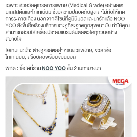
เฉพาะ ด้วยวัสดุเกรดการแพทย์ (Medical Grade) อย่างสเต
นเลสสตีลและไทเทเนียม ซึ่งมีความปลอดภัยสูงและไม่ก่อให้เกิด
การระคายเคือง นอกจากดีไซน์ที่ดูมินิมอลและน่ารักแล้ว NOO
YOO ยังขึ้นชื่อเรื่องบริการเจาะหูที่สะอาดถูกสุขอนามัย ทำให้คุณ
สามารถสวมใส่เครื่องประดับแบรนด์นี้ติดตัวได้ทุกวันอย่าง
สบายใจ
ไอเทมแนะนำ: ต่างหูคริสตัลสำหรับผิวแพ้ง่าย, จิวสะดือ
ไทเทเนียม, สร้อยคอพร้อมจี้มินิมอล
NOO YOO
พิกัด : ซื้อได้ที่ร้าน
ชั้น 2 เมกาบางนา