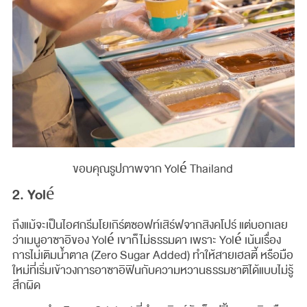
ขอบคุณรูปภาพจาก Yolé Thailand
2. Yolé
ถึงแม้จะเป็นไอศกรีมโยเกิร์ตซอฟท์เสิร์ฟจากสิงคโปร์ แต่บอกเลย
ว่าเมนูอาซาอิของ Yolé เขาก็ไม่ธรรมดา เพราะ Yolé เน้นเรื่อง
การไม่เติมน้ำตาล (Zero Sugar Added) ทำให้สายเฮลตี้ หรือมือ
ใหม่ที่เริ่มเข้าวงการอาซาอิฟินกับความหวานธรรมชาติได้แบบไม่รู้
สึกผิด