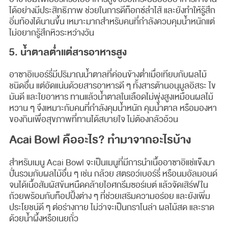
ได้อย่างมีประสิทธิภาพ ช่วยในการดีท็อกซ์ลำไส้ และยังทำให้รู้สึก
อิ่มท้องได้นานขึ้น เหมาะมากสำหรับคนที่กำลังควบคุมน้ำหนักแต่
ไม่อยากรู้สึกหิวระหว่างวัน
5. น้ำตาลต่ำแต่สารอาหารสูง
อาซาอิเบอร์รี่มีปริมาณน้ำตาลที่ค่อนข้างต่ำเมื่อเทียบกับผลไม้
ชนิดอื่น แต่อัดแน่นด้วยสารอาหารดี ๆ ทั้งสารต้านอนุมูลอิสระ ไข
มันดี และใยอาหาร ทานแล้วน้ำตาลในเลือดไม่พุ่งสูงเหมือนผลไม้
หวาน ๆ จึงเหมาะกับคนที่กำลังคุมน้ำหนัก คุมน้ำตาล หรือมองหา
ของกินเพื่อสุขภาพที่ทานได้สบายใจ ไม่ต้องกลัวอ้วน
Acai Bowl คืออะไร? ทำมาจากอะไรบ้าง
สำหรับเมนู Acai Bowl จะเป็นเมนูที่มีการนำเนื้ออาซาอิแช่แข็งมา
ปั่นรวมกับผลไม้อื่น ๆ เช่น กล้วย สตรอว์เบอร์รี่ หรือนมอัลมอนด์
จนได้เนื้อสัมผัสข้นหนืดคล้ายไอศกรีมซอร์เบต์ แล้วจัดเสิร์ฟใน
ถ้วยพร้อมกับท็อปปิ้งต่าง ๆ ที่ช่วยเสริมความอร่อย และยังเพิ่ม
ประโยชน์ดี ๆ ต่อร่างกาย ไม่ว่าจะเป็นกราโนล่า ผลไม้สด และราด
ด้วยน้ำผึ้งหรือเนยถั่ว