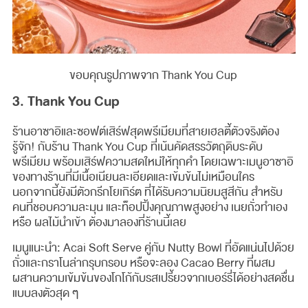
ขอบคุณรูปภาพจาก Thank You Cup
3. Thank You Cup
ร้านอาซาอิและซอฟต์เสิร์ฟสุดพรีเมียมที่สายเฮลตี้ตัวจริงต้อง
รู้จัก! กับร้าน Thank You Cup ที่เน้นคัดสรรวัตถุดิบระดับ
พรีเมียม พร้อมเสิร์ฟความสดใหม่ให้ทุกคำ โดยเฉพาะเมนูอาซาอิ
ของทางร้านที่มีเนื้อเนียนละเอียดและเข้มข้นไม่เหมือนใคร
นอกจากนี้ยังมีตัวกรีกโยเกิร์ต ที่ได้รับความนิยมสูสีกัน สำหรับ
คนที่ชอบความละมุน และท็อปปิ้งคุณภาพสูงอย่าง เนยถั่วทำเอง
หรือ ผลไม้นำเข้า ต้องมาลองที่ร้านนี้เลย
เมนูแนะนำ: Acai Soft Serve คู่กับ Nutty Bowl ที่อัดแน่นไปด้วย
ถั่วและกราโนล่ากรุบกรอบ หรือจะลอง Cacao Berry ที่ผสม
ผสานความเข้มข้นของโกโก้กับรสเปรี้ยวจากเบอร์รี่ได้อย่างสดชื่น
แบบลงตัวสุด ๆ