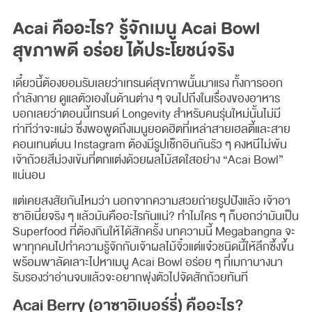
Acai คืออะไร? รู้จักเมนู Acai Bowl
สุขภาพดี อร่อย ได้ประโยชน์จริง
เดี๋ยวนี้ต้องยอมรับเลยว่าเทรนด์สุขภาพนั้นมาแรง ทั้งการออก
กำลังกาย ดูแลตัวเองในด้านต่าง ๆ จนไปถึงในเรื่องของอาหาร
บอกเลยว่าตอนนี้เทรนด์ Longevity สำหรับคนรุ่นใหม่นั้นไม่มี
ท่าทีว่าจะแผ่ว ซึ่งพอพูดถึงเมนูยอดฮิตที่เหล่าสายเฮลตี้และสาย
คอนเทนต์บน Instagram ต้องมีรูปเช็กอินกันรัว ๆ คงหนีไม่พ้น
เจ้าถ้วยสีม่วงเข้มที่ตกแต่งด้วยผลไม้สดใสอย่าง “Acai Bowl”
แน่นอน
แต่เคยสงสัยกันไหมว่า นอกจากความสวยถ่ายรูปปังแล้ว เจ้าอา
ซาอิเนี่ยจริง ๆ แล้วมันคืออะไรกันแน่? ทำไมใคร ๆ ก็บอกว่ามันเป็น
Superfood ที่ต้องกินให้ได้สักครั้ง บทความนี้ Megabangna จะ
พาทุกคนไปทำความรู้จักกับเจ้าผลไม้จิ๋วแต่แจ๋วชนิดนี้ให้ลึกซึ้งขึ้น
พร้อมพาลัดเลาะไปหาเมนู Acai Bowl อร่อย ๆ ที่เมกาบางนา
รับรองว่าอ่านจบแล้วจะอยากพุ่งตัวไปจัดสักถ้วยทันที
Acai Berry (อาซาอิเบอร์รี่) คืออะไร?