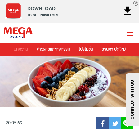
DOWNLOAD
TO GET PRIVILEGES
บทความ
ข่าวสารและกิจกรรม
โปรโมชั่น
ร้านค้าเปิดใหม่
ธนาคาร
ร้านอาหาร
เอ็นเตอร์เทนเม้นท์
แฟชั่น
เครื่องประดับ
การตกแต่งบ้าน
แม่และเด็ก
ไลฟ์สไตล์
บริการ
เมกา สมาร์ท คิดส์
กีฬา
ซูเปอร์มาร์เก็ต
แกดเจ็ตและเทคโนโลยี
สุขภาพและความงาม
CONNECT WITH US
20.05.69
แฟชั่น
@Megabangna