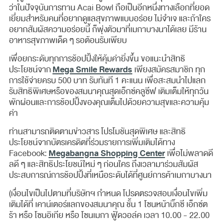
ว่าในปัจจุบันการทาน Acai Bowl ถือเป็นอีกหนึ่งทางเลือกที่ยอด
เยี่ยมสำหรับคนที่อยากดูแลสุขภาพแบบอร่อย ไม่จำเจ และถ้าใคร
อยากสัมผัสความอร่อยนี้ ก็พุ่งตัวมาที่เมกาบางนาได้เลย มีร้าน
อาหารสุขภาพเด็ด ๆ รอต้อนรับเพียบ
เพื่อยกระดับทุกการช้อปปิ้งให้คุ้มค่ายิ่งขึ้น ขอแนะนำสิทธิ
Mega Smile Rewards
ประโยชน์จาก
เพียงสมัครสมาชิก ทุก
การใช้จ่ายครบ 500 บาท รับทันที 1 คะแนน เพื่อสะสมนำไปแลก
รับสิทธิพิเศษหรือของสมนาคุณสุดเอ็กซ์คลูซีฟ เติมเต็มให้ทุกวัน
พักผ่อนและการช้อปปิ้งของคุณเต็มไปด้วยความสุขและความคุ้ม
ค่า
ท่านสามารถติดตามข่าวสาร โปรโมชันสุดพิเศษ และสิทธิ
ประโยชน์จากบัตรเครดิตที่ร่วมรายการเพิ่มเติมได้ทาง
Megabangna Shopping Center
Facebook:
เพื่อไม่พลาดดี
ลดี ๆ และสิทธิประโยชน์ใหม่ ๆ ก่อนใคร ถึงเวลามาร่วมสัมผัส
ประสบการณ์การช้อปปิ้งที่เหนือระดับได้ที่ศูนย์การค้าเมกาบางนา
(เงื่อนไขเป็นไปตามที่บริษัทฯ กำหนด โปรดตรวจสอบเงื่อนไขเพิ่ม
เติมได้ที่ เคาน์เตอร์แลกของสมนาคุณ ชั้น 1 โซนหน้าบิ๊กซี เอ็กซ์ต
ร้า หรือ โซนอิเกีย หรือ โซนเมกา ฟู้ดวอล์ค เวลา 10.00 - 22.00