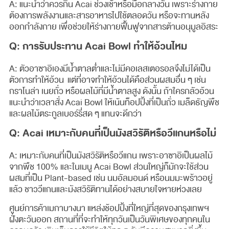
A: แนะนำว่าควรกิน Acai ช่วงเช้าหรือมื้อกลางวัน เพราะร่างกาย
ต้องการพลังงานและสารอาหารไปใช้ตลอดวัน หรือจะทานหลัง
ออกกำลังกาย เพื่อช่วยให้ร่างกายฟื้นฟูจากสารต้านอนุมูลอิสระ
Q: การรับประทาน Acai Bowl ทำให้อ้วนไหม
A: ตัวอาซาอิเองมีน้ำตาลต่ำและไม่มีคอเลสเตอรอลจึงไม่ได้เป็น
ตัวการทำให้อ้วน แต่ที่อาจทำให้อ้วนได้คือส่วนผสมอื่น ๆ เช่น
กราโนล่า เนยถั่ว หรือผลไม้ที่มีน้ำตาลสูง ดังนั้น ถ้าใครกลัวอ้วน
แนะนำว่าเวลาสั่ง Acai Bowl ให้เน้นท็อปปิ้งที่เป็นถั่ว เมล็ดธัญพืช
และผลไม้ตระกูลเบอร์รี่สด ๆ แทนจะดีกว่า
Q: Acai เหมาะกับคนที่เป็นมังสวิรัติหรือวีแกนหรือไม่
A: เหมาะกับคนที่เป็นมังสวิรัติหรือวีแกน เพราะอาซาอิเป็นผลไม้
จากพืช 100% และในเมนู Acai Bowl ส่วนใหญ่ก็มักจะใช้ส่วน
ผสมที่เป็น Plant-based เช่น นมอัลมอนด์ หรือนมมะพร้าวอยู่
แล้ว ชาววีแกนและมังสวิรัติทานได้อย่างสบายใจหายห่วงเลย
ศูนย์การค้าเมกาบางนา แหล่งช้อปปิ้งที่ใหญ่ที่สุดของกรุงเทพฯ
ฝั่งตะวันออก สถานที่ที่จะทำให้ทุกวันเป็นวันพิเศษของทุกคนใน