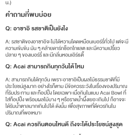
น.)
คำถามที่พบบ่อย
Q: อาซาอิ รสชาติเป็นยังไง
A: รสชาติของอาซาอิจะไม่ได้หวานโดดเหมือนเบอร์รี่ทั่วไป แต่จะมี
ความเข้มข้น มัน ๆ คล้ายดาร์กช็อกโกแลต และมีความเปรี้ยว
ปลาย ๆ ของเบอร์รี่ และมีกลิ่นหอมเอิร์ธตี้
Q: Acai สามารถกินทุกวันได้ไหม
A: สามารถกินได้ทุกวัน เพราะอาซาอิเป็นผลไม้ธรรมชาติที่มี
ประโยชน์สูงมาก อย่างไรก็ตาม มีข้อควรระวังในเรื่องของปริมาณ
ที่รับประทาน และท็อปปิ้ง โดยเฉพาะเมื่อกินในแบบ Acai Bowl ที่
ใส่ท็อปปิ้ง พร้อมผลไม้บาง ๆ หรือราดน้ำผึ้งเยอะเกินไป ก็อาจจะ
ได้รับน้ำตาลมากเกินไปได้ ดังนั้น เพื่อสุขภาพที่ดีควรกินใน
ปริมาณที่พอเหมาะ
Q: Acai ควรกินตอนไหนดี ถึงจะได้ประโยชน์สูงสุด