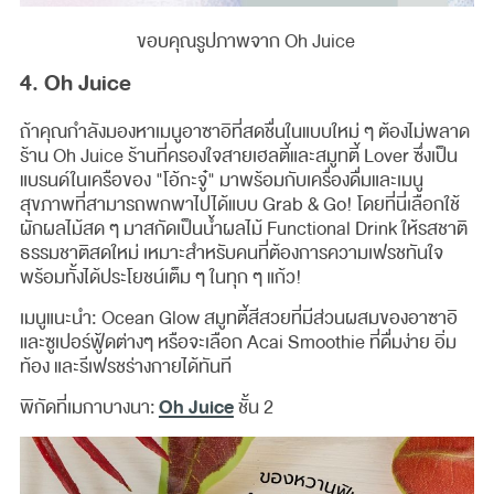
ขอบคุณรูปภาพจาก Oh Juice
4. Oh Juice
ถ้าคุณกำลังมองหาเมนูอาซาอิที่สดชื่นในแบบใหม่ ๆ ต้องไม่พลาด
ร้าน Oh Juice ร้านที่ครองใจสายเฮลตี้และสมูทตี้ Lover ซึ่งเป็น
แบรนด์ในเครือของ "โอ้กะจู๋" มาพร้อมกับเครื่องดื่มและเมนู
สุขภาพที่สามารถพกพาไปได้แบบ Grab & Go! โดยที่นี่เลือกใช้
ผักผลไม้สด ๆ มาสกัดเป็นน้ำผลไม้ Functional Drink ให้รสชาติ
ธรรมชาติสดใหม่ เหมาะสำหรับคนที่ต้องการความเฟรชทันใจ
พร้อมทั้งได้ประโยชน์เต็ม ๆ ในทุก ๆ แก้ว!
เมนูแนะนำ: Ocean Glow สมูทตี้สีสวยที่มีส่วนผสมของอาซาอิ
และซูเปอร์ฟู้ดต่างๆ หรือจะเลือก Acai Smoothie ที่ดื่มง่าย อิ่ม
ท้อง และรีเฟรชร่างกายได้ทันที
Oh Juice
พิกัดที่เมกาบางนา:
ชั้น 2