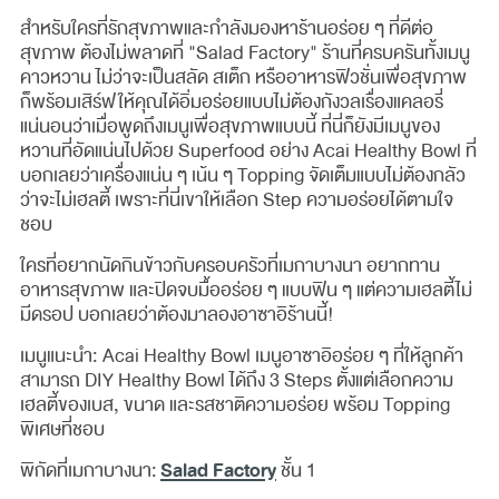
สำหรับใครที่รักสุขภาพและกำลังมองหาร้านอร่อย ๆ ที่ดีต่อ
สุขภาพ ต้องไม่พลาดที่ "Salad Factory" ร้านที่ครบครันทั้งเมนู
คาวหวาน ไม่ว่าจะเป็นสลัด สเต็ก หรืออาหารฟิวชั่นเพื่อสุขภาพ
ก็พร้อมเสิร์ฟให้คุณได้อิ่มอร่อยแบบไม่ต้องกังวลเรื่องแคลอรี่
แน่นอนว่าเมื่อพูดถึงเมนูเพื่อสุขภาพแบบนี้ ที่นี่ก็ยังมีเมนูของ
หวานที่อัดแน่นไปด้วย Superfood อย่าง Acai Healthy Bowl ที่
บอกเลยว่าเครื่องแน่น ๆ เน้น ๆ Topping จัดเต็มแบบไม่ต้องกลัว
ว่าจะไม่เฮลตี้ เพราะที่นี่เขาให้เลือก Step ความอร่อยได้ตามใจ
ชอบ
ใครที่อยากนัดกินข้าวกับครอบครัวที่เมกาบางนา อยากทาน
อาหารสุขภาพ และปิดจบมื้ออร่อย ๆ แบบฟิน ๆ แต่ความเฮลตี้ไม่
มีดรอป บอกเลยว่าต้องมาลองอาซาอิร้านนี้!
เมนูแนะนำ: Acai Healthy Bowl เมนูอาซาอิอร่อย ๆ ที่ให้ลูกค้า
สามารถ DIY Healthy Bowl ได้ถึง 3 Steps ตั้งแต่เลือกความ
เฮลตี้ของเบส, ขนาด และรสชาติความอร่อย พร้อม Topping
พิเศษที่ชอบ
Salad Factory
พิกัดที่เมกาบางนา:
ชั้น 1