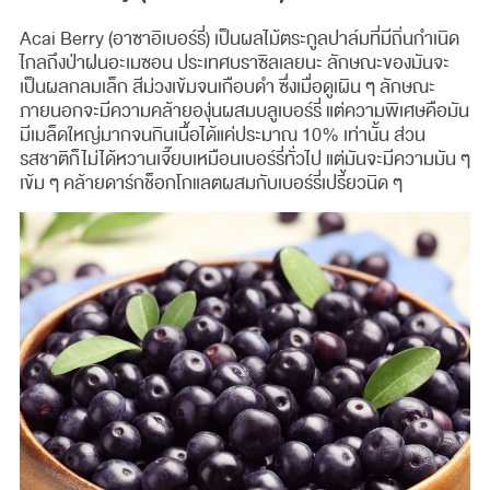
Acai Berry (อาซาอิเบอร์รี่) เป็นผลไม้ตระกูลปาล์มที่มีถิ่นกำเนิด
ไกลถึงป่าฝนอะเมซอน ประเทศบราซิลเลยนะ ลักษณะของมันจะ
เป็นผลกลมเล็ก สีม่วงเข้มจนเกือบดำ ซึ่งเมื่อดูเผิน ๆ ลักษณะ
ภายนอกจะมีความคล้ายองุ่นผสมบลูเบอร์รี่ แต่ความพิเศษคือมัน
มีเมล็ดใหญ่มากจนกินเนื้อได้แค่ประมาณ 10% เท่านั้น ส่วน
รสชาติก็ไม่ได้หวานเจี๊ยบเหมือนเบอร์รี่ทั่วไป แต่มันจะมีความมัน ๆ
เข้ม ๆ คล้ายดาร์กช็อกโกแลตผสมกับเบอร์รี่เปรี้ยวนิด ๆ