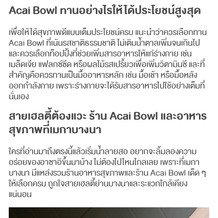
Acai Bowl ทานอย่างไรให้ได้ประโยชน์สูงสุด
เพื่อให้ได้สุขภาพดีแบบเต็มประโยชน์ครบ แนะนำว่าควรเลือกทาน
Acai Bowl ที่เน้นรสชาติธรรมชาติ ไม่เติมน้ำตาลเพิ่มจนเกินไป
และควรเลือกท็อปปิ้งที่ช่วยเพิ่มสารอาหารให้แก่ร่างกาย เช่น
เมล็ดเจีย แฟลกซ์ซีด หรือผลไม้รสเปรี้ยวเพื่อเพิ่มวิตามินซี และที่
สำคัญคือควรทานเป็นมื้ออาหารหลัก เช่น มื้อเช้า หรือมื้อหลัง
ออกกำลังกาย เพราะร่างกายจะได้รับสารอาหารไปใช้อย่างเต็มที่
นั่นเอง
สายเฮลตี้ต้องแวะ ร้าน Acai Bowl และอาหาร
สุขภาพที่เมกาบางนา
ใครที่อ่านมาถึงตรงนี้แล้วเริ่มน้ำลายสอ อยากจะลิ้มลองความ
อร่อยของอาซาอิขึ้นมาบ้าง ไม่ต้องไปไหนไกลเลย เพราะที่เมกา
บางนา มีแหล่งรวมร้านอาหารสุขภาพและร้าน Acai Bowl เด็ด ๆ
ให้เลือกครบ ถูกใจสายเฮลตี้ย่านบางนาและระแวกใกล้เคียง
แน่นอน