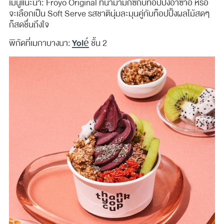
เมนูแนะนำ: Froyo Original ที่นำมามิกซ์กับท็อปปิ้งอาซาอิ หรือ
จะเลือกเป็น Soft Serve รสชาตินุ่มละมุนคู่กับท็อปปิ้งผลไม้สดๆ
ก็สดชื่นถึงใจ
Yolé
พิกัดที่เมกาบางนา:
ชั้น 2