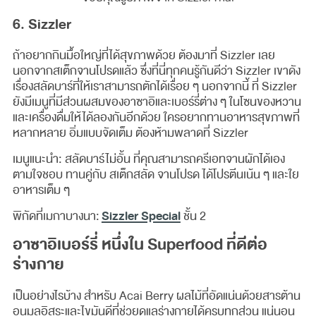
6. Sizzler
ถ้าอยากกินมื้อใหญ่ที่ได้สุขภาพด้วย ต้องมาที่ Sizzler เลย
นอกจากสเต็กจานโปรดแล้ว ซึ่งที่นี่ทุกคนรู้กันดีว่า Sizzler เขาดัง
เรื่องสลัดบาร์ที่ให้เราสามารถตักได้เรื่อย ๆ นอกจากนี้ ที่ Sizzler
ยังมีเมนูที่มีส่วนผสมของอาซาอิและเบอร์รี่ต่าง ๆ ในโซนของหวาน
และเครื่องดื่มให้ได้ลองกันอีกด้วย ใครอยากทานอาหารสุขภาพที่
หลากหลาย อิ่มแบบจัดเต็ม ต้องห้ามพลาดที่ Sizzler
เมนูแนะนำ: สลัดบาร์ไม่อั้น ที่คุณสามารถครีเอทจานผักได้เอง
ตามใจชอบ ทานคู่กับ สเต็กสลัด จานโปรด ได้โปรตีนเน้น ๆ และใย
อาหารเต็ม ๆ
Sizzler Special
พิกัดที่เมกาบางนา:
ชั้น 2
อาซาอิเบอร์รี่ หนึ่งใน Superfood ที่ดีต่อ
ร่างกาย
เป็นอย่างไรบ้าง สำหรับ Acai Berry ผลไม้ที่อัดแน่นด้วยสารต้าน
อนุมูลอิสระและไขมันดีที่ช่วยดูแลร่างกายได้ครบทุกส่วน แน่นอน