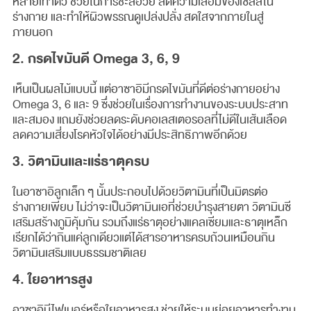
หลายเท่าตัว ช่วยในการชะลอวัย ลดความเสื่อมของเซลล์ใน
ร่างกาย และทำให้ผิวพรรณดูเปล่งปลั่ง สดใสจากภายในสู่
ภายนอก
2. กรดไขมันดี Omega 3, 6, 9
เห็นเป็นผลไม้แบบนี้ แต่อาซาอิมีกรดไขมันที่ดีต่อร่างกายอย่าง
Omega 3, 6 และ 9 ซึ่งช่วยในเรื่องการทำงานของระบบประสาท
และสมอง แถมยังช่วยลดระดับคอเลสเตอรอลที่ไม่ดีในเส้นเลือด
ลดความเสี่ยงโรคหัวใจได้อย่างมีประสิทธิภาพอีกด้วย
3. วิตามินและแร่ธาตุครบ
ในอาซาอิลูกเล็ก ๆ นั้นประกอบไปด้วยวิตามินที่เป็นมิตรต่อ
ร่างกายเพียบ ไม่ว่าจะเป็นวิตามินเอที่ช่วยบำรุงสายตา วิตามินซี
เสริมสร้างภูมิคุ้มกัน รวมถึงแร่ธาตุอย่างแคลเซียมและธาตุเหล็ก
เรียกได้ว่ากินแค่ลูกเดียวแต่ได้สารอาหารครบถ้วนเหมือนกิน
วิตามินเสริมแบบธรรมชาติเลย
4. ใยอาหารสูง
อาซาอิมีไฟเบอร์หรือใยอาหารสูง ช่วยให้ระบบย่อยอาหารทำงาน