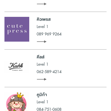
การช้อปปิ้ง (Shopping) ที่น่าจดจำ และอิ่มอร่อยกับร้านอาหารอร่อย
ค่าเฟ่สวย ๆ ร้านปิ้งย่างเกาหลี ร้านชาบู บุฟเฟ่ต์ชาบู และร้านบุฟเฟ่ต์
คิวเพรส
ทุกครั้งที่คุณเดินทางมาที่เมกาบางนา คุณจะได้สัมผัสประสบการณ์การ
ช้อปปิ้ง (Shopping) ที่โดดเด่นและไม่จำกัดในทุกครั้ง ศูนย์การค้าและ
ที่
Level 1
เที่ยวกรุงเทพ
ที่พร้อมเปลี่ยนวันหยุดพักผ่อนแบบเดิม ๆ ของครอบครัว
089 969 9264
ให้กลายมาเป็นวันที่เต็มเปี่ยมไปด้วยความผ่อนคลายและสนุกสนานมาก
ยิ่งขึ้น
คีลส์
Level 1
062-589-4214
คูมิก้า
Level 1
084-751-0608