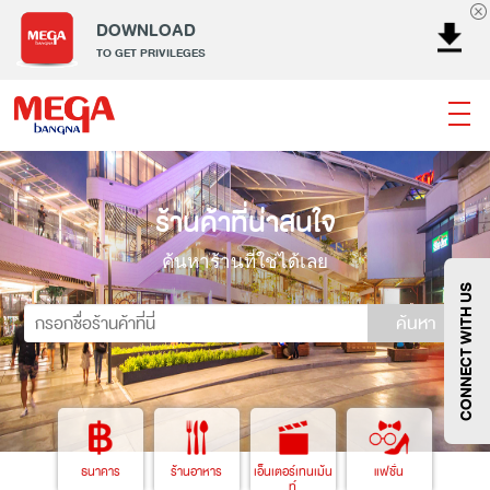
DOWNLOAD
TO GET PRIVILEGES
ธนาคาร
ร้านอาหาร
เอ็นเตอร์เทนเม้นท์
แฟชั่น
ร้านค้าที่น่าสนใจ
เครื่องประดับ
การตกแต่งบ้าน
แม่และเด็ก
ไลฟ์สไตล์
บริการ
เมกา สมาร์ท คิดส์
กีฬา
ซูเปอร์มาร์เก็ต
ค้นหาร้านที่ใช่ได้เลย
แกดเจ็ตและเทคโนโลยี
สุขภาพและความงาม
CONNECT WITH US
ค้นหา
แฟชั่น
@Megabangna
ธนาคาร
ร้านอาหาร
เอ็นเตอร์เทนเม้น
แฟชั่น
ท์