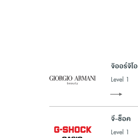
ตลอดจน
คลินิกเสริมความงาม
และซุปเปอร์มาร์เก
(Shopping) ที่ดีที่สุดในทุกก้าวเดิน ที่สามาร
(Shopping) เสื้อผ้าแฟชั่น ของตกแต่งบ้าน
ร้าน
กับร้
ทุกครั้งที่คุณเดินทางมาที่เมกาบางนา คุณจะได้สั
พักผ่อนแบบเดิม
จิออร์จิโอ 
Level 1
จี-ช็อค
Level 1