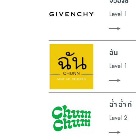
จีวองชี่
Level 1
ฉัน
Level 1
ฉ่ำ ฉ่ำ ที
Level 2