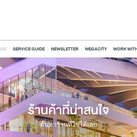
IDE
SERVICE GUIDE
NEWSLETTER
MEGACITY
WORK WITH
เครื่องประดับ
การตกแต่งบ้าน
แม่และเด็ก
ไลฟ์สไตล์
แกดเจ็ตและเทคโนโลยี
สุขภาพและความงาม
ร้านค้าที่น่าสนใจ
แฟชั่น
@Megabangna
ค้นหาร้านที่ใช่ได้เลย