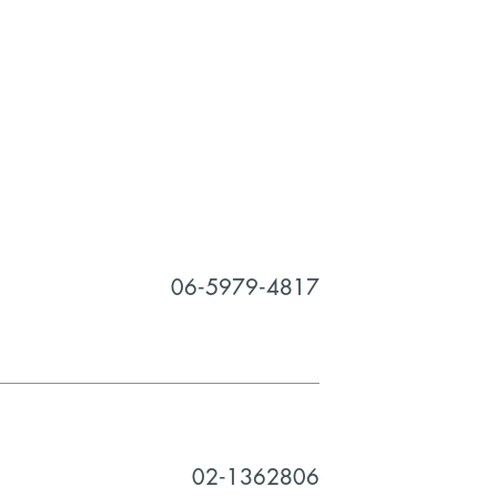
ด้สัมผัสกับประสบการณ์ในการเดินห้างและช้อปปิ้ง
งการของคุณและครอบครัว ไม่ว่าจะเป็นการช้อปปิ้ง
การช้อปปิ้ง (Shopping) ที่น่าจดจำ และอิ่มอร่อย
ฟเฟ่ต์
์การค้าและ
ที่เที่ยวกรุงเทพ
ที่พร้อมเปลี่ยนวันหยุด
สนานมากยิ่งขึ้น
06-5979-4817
02-1362806