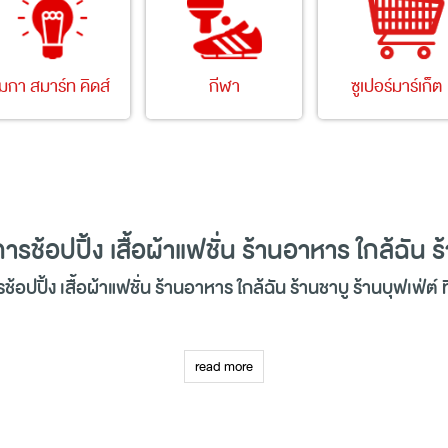
เมกา สมาร์ท คิดส์
กีฬา
ซูเปอร์มาร์เก็ต
การ
ช้อปปิ้ง
เสื้อผ้าแฟชั่น ร้านอาหาร ใกล้ฉัน ร
ร
ช้อปปิ้ง
เสื้อผ้าแฟชั่น ร้านอาหาร ใกล้ฉัน ร้านชาบู ร้านบุฟเฟ่ต์ 
นาดใหญ่ที่สุดในย่านบางนา พร้อมเนรมิตพื้นที่ทั้งบริเวณภายนอกและภายในของ
ถตอบโจทย์ความต้องการในการช้อปปิ้ง (Shopping) ของคุณและครอบครัวได้อย่าง
read more
พักผ่อนหย่อนใจในวันหยุดได้เป็นอย่างดี ด้วยร้านค้าชั้นนำทั้งแบรนด์ไทยและแ
ชาบู
ร้านบุฟเฟ่ต์
ฯลฯ ศูนย์การค้าเมกาบางนาเป็นจุดหมายที่ตอบสนองความ