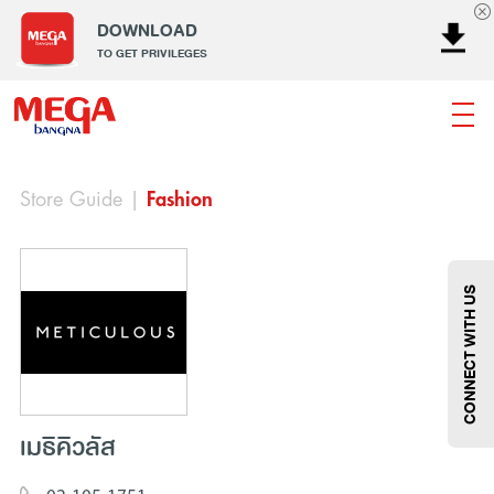
DOWNLOAD
TO GET PRIVILEGES
Store Guide
|
Fashion
ธนาคาร
ร้านอาหาร
เอ็นเตอร์เทนเม้นท์
แฟชั่น
เครื่องประดับ
การตกแต่งบ้าน
แม่และเด็ก
ไลฟ์สไตล์
บริการ
เมกา สมาร์ท คิดส์
กีฬา
ซูเปอร์มาร์เก็ต
แกดเจ็ตและเทคโนโลยี
สุขภาพและความงาม
CONNECT WITH US
เมธิคิวลัส
แฟชั่น
@Megabangna