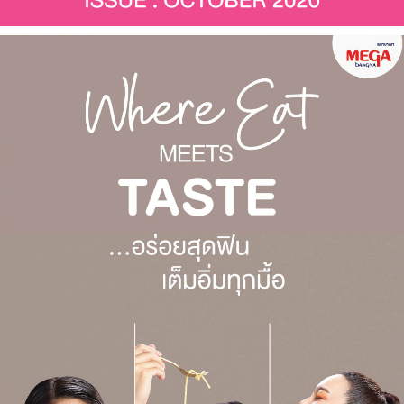
Fashion
@Megabangna