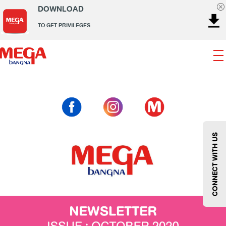
DOWNLOAD
TO GET PRIVILEGES
Banking
Dining
Entertainment
Fashion
Gems
Home & Decor
Kids
Lifestyle
Service
Smart Kids
Sport
Supermarket
Technology
CONNECT WITH US
Wellness