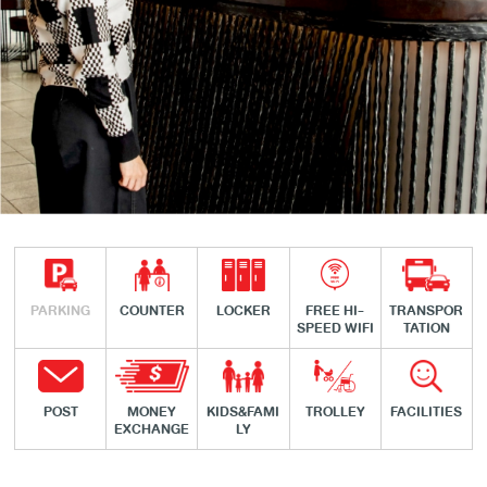
PARKING
COUNTER
LOCKER
FREE HI-
TRANSPOR
SPEED WIFI
TATION
POST
MONEY
KIDS&FAMI
TROLLEY
FACILITIES
EXCHANGE
LY