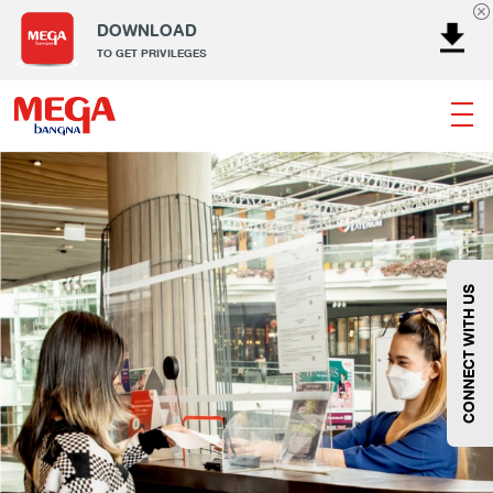
DOWNLOAD
TO GET PRIVILEGES
Banking
Dining
Entertainment
Fashion
Gems
Home & Decor
Kids
Lifestyle
Service
Smart Kids
Sport
Supermarket
Technology
Wellness
CONNECT WITH US
Fashion
@Megabangna